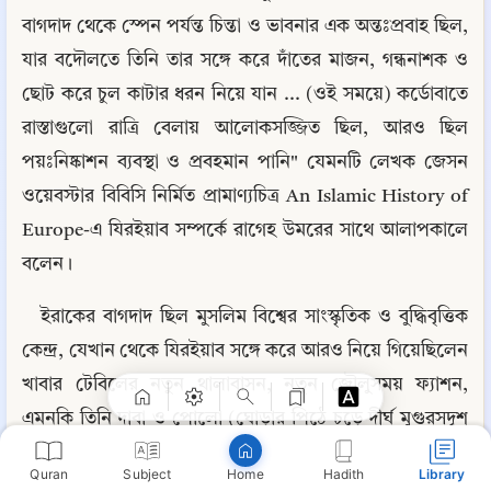
বাগদাদ থেকে স্পেন পর্যন্ত চিন্তা ও ভাবনার এক অন্তঃপ্রবাহ ছিল, 
যার বদৌলতে তিনি তার সঙ্গে করে দাঁতের মাজন, গন্ধনাশক ও 
ছোট করে চুল কাটার ধরন নিয়ে যান ... (ওই সময়ে) কর্ডোবাতে 
রাস্তাগুলো রাত্রি বেলায় আলোকসজ্জিত ছিল, আরও ছিল 
পয়ঃনিষ্কাশন ব্যবস্থা ও প্রবহমান পানি" যেমনটি লেখক জেসন 
ওয়েবস্টার বিবিসি নির্মিত প্রামাণ্যচিত্র An Islamic History of 
Europe-এ যিরইয়াব সম্পর্কে রাগেহ উমরের সাথে আলাপকালে 
বলেন।
Copy
ইরাকের বাগদাদ ছিল মুসলিম বিশ্বের সাংস্কৃতিক ও বুদ্ধিবৃত্তিক 
কেন্দ্র, যেখান থেকে যিরইয়াব সঙ্গে করে আরও নিয়ে গিয়েছিলেন 
খাবার টেবিলের নতুন থালাবাসন, নতুন জৌলুসময় ফ্যাশন, 
এমনকি তিনি দাবা ও পোলো (ঘোড়ার পিঠে চড়ে দীর্ঘ মুগুরসদৃশ 
লাঠিযোগে বল খেলা) পর্যন্ত সাথে করে নিয়ে যান। তিনি ছিলেন 
Quran
Subject
Hadith
Library
Home
মার্জিত রুচির একজন খ্যাতিমান সারগ্রাহী ব্যক্তি যিনি নানা চিন্তা ও 