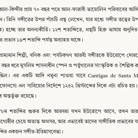
আল-কিন্দীর প্রায় ৭০ বছর পরে আল-ফারাবী ভায়োলিন পরিবাবের আদিপুরুষ
। তিনি সঙ্গীতের উপর পাঁচটি গ্রন্থ লেখেন, যার মধ্যে সঙ্গীত তত্ত্বের 
তক) হচ্ছে তার অনন্যকীর্তি। ১২শ শতাব্দিতে, গ্রন্থটি হিব্রু ভাষায় অ
্থের প্রভাব ১৬শ শতাব্দি পর্যন্ত অব্যাহত থাকে।
ভ্রাম্যমান শিল্পী, বণিক এবং পর্যটকগণ আরবী সঙ্গীতকে ইউরোপে দোরগ
বছর ধরে মুসলিম শাসনাধীন স্পেন ও পর্তুগালের সাংস্কৃতিক ও শৈল্পিক রূ
ছিল। এর একটি আদি নমুনা পাওয়া যাবে Cantigas de Santa Ma
নসো এল সাবিয়োর নির্দেশে ১২৫২ খ্রিস্টাব্দের দিকে এটা রচিত হয়। 
ত অন্তর্ভুক্ত রয়েছে।
Copy
"৮ম শতাব্দির শুরুর দিকে আরবরা যখন ইউরোপে আসে, তখন তারা ছিল স
গোষ্ঠীর চেয়ে অত্যন্ত অগ্রসর, আর এভাবেই তাদের সাঙ্গীতিক প্রভাবের যথায
্দির একজন সঙ্গীত-ইতিহাসবেত্তা।