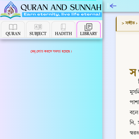
> সঙ্গীত
›
QURAN
SUBJECT
HADITH
LIBRARY
মেনু লোড করতে সমস্যা হয়েছে।
স
মুসল
পাশা
বলে।
নি,
স্বর