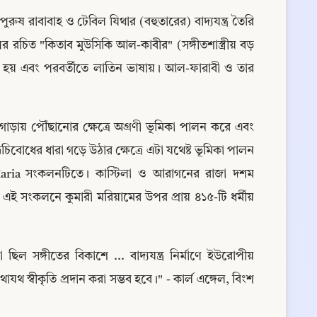
 রাবাবাহ ও টেবিল যিথার (বহুতারের) বাদ্যযন্ত্র তৈরি 
উপর রচিত "কিতাব মুউসিকি আল-কাবীর" (সঙ্গীতশাস্ত্রীয় বড় 
নুদিত হয় এবং পরবর্তীতে লাতিন ভাষায়। আল-ফারাবী ও তার 
োড়ায় পৌঁছানোর ক্ষেত্রে অগ্রণী ভূমিকা পালন করে এবং 
চিবোধের ধারা গড়ে উঠার ক্ষেত্রে এটা যথেষ্ট ভূমিকা পালন 
ria সংকলনটিতে। কাস্টিলা ও আরাগনের রাজা দশম 
এই সংকলনে কুমারী মরিয়ামের উপর প্রায় ৪১৫-টি ধর্মীয় 
ঙ্গীতের বিকাশে ... বাদ্যযন্ত্র নির্মাণে ইউরোপীয় 
থ স্বীকৃতি প্রদান করা সম্ভব হবে।" - কার্ল এঙ্গেল, বিংশ 