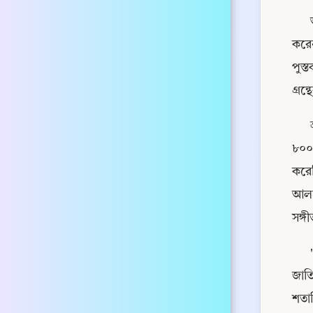
করেন
পুস্
গ্রন
৮০০ 
করে
আলফো
সঙ্গী
জাতি
শতাব