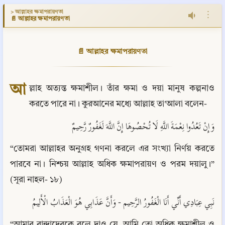
> আল্লাহর ক্ষমাপরায়ণতা
⋮
📄 আল্লাহর ক্ষমাপরায়ণতা
📄 আল্লাহর ক্ষমাপরায়ণতা
আ
ল্লাহ অত্যন্ত ক্ষমাশীল। তাঁর ক্ষমা ও দয়া মানুষ কল্পনাও 
করতে পারে না। কুরআনের মধ্যে আল্লাহ তা'আলা বলেন-
وَإِنْ تَعُدُوا نِعْمَةَ اللَّهِ لَا تُحْصُوهَا إِنَّ اللَّهَ لَغَفُورٌ رَّحِيمٌ
“তোমরা আল্লাহর অনুগ্রহ গণনা করলে এর সংখ্যা নির্ণয় করতে 
পারবে না। নিশ্চয় আল্লাহ অধিক ক্ষমাপরায়ণ ও পরম দয়ালু।” 
(সূরা নাহল- ১৮)
نَبِي عِبَادِي أَنِّي أَنَا الْغَفُورُ الرَّحِيم - وَأَنَّ عَذَابِي هُوَ الْعَذَابُ الْأَلِيمُ
“আমার বান্দাদেরকে বলে দাও যে, আমি তো অধিক ক্ষমাশীল ও 