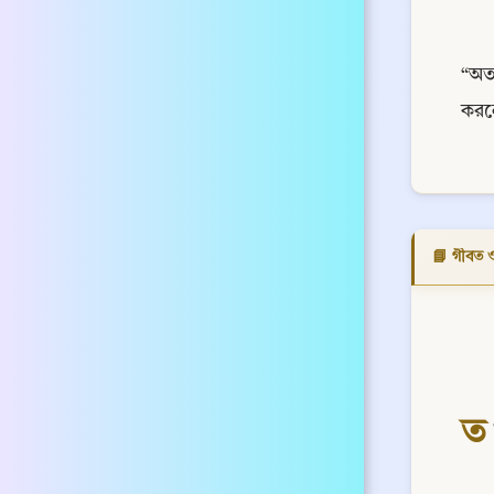
“অত
করলে
📘 গীবত 
ত