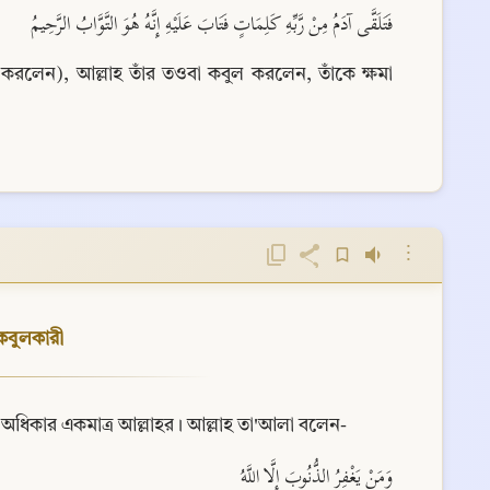
فَتَلَقَّى آدَمُ مِنْ رَّبِّهِ كَلِمَاتٍ فَتَابَ عَلَيْهِ إِنَّهُ هُوَ التَّوَّابُ الرَّحِيمُ
রলেন), আল্লাহ তাঁর তওবা কবুল করলেন, তাঁকে ক্ষমা 
⋮
কবুলকারী
 অধিকার একমাত্র আল্লাহর। আল্লাহ তা'আলা বলেন-
وَمَنْ يَغْفِرُ الذُّنُوبَ إِلَّا اللَّهُ