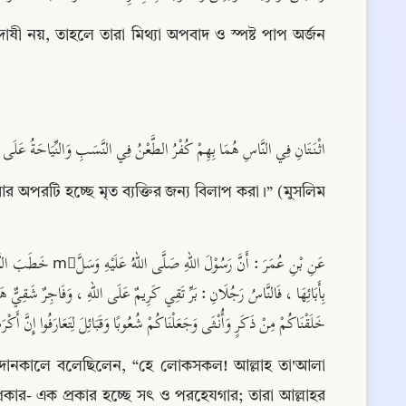
দোষী নয়, তাহলে তারা মিথ্যা অপবাদ ও স্পষ্ট পাপ অর্জন 
اثْنَتَانِ فِي النَّاسِ هُمَا بِهِمْ كُفْرُ الطَّعْنُ فِي النَّسَبِ وَالنِّيَاحَةُ عَلَى ا
র অপরটি হচ্ছে মৃত ব্যক্তির জন্য বিলাপ করা।” (মুসলিম 
خَلَقْنَاكُمْ مِنْ ذَكَرٍ وَأُنْثَى وَجَعَلْنَاكُمْ شُعُوبًا وَقَبَائِلَ لِتَعَارَفُوا إِنَّ أَكْرَمَك
কার- এক প্রকার হচ্ছে সৎ ও পরহেযগার; তারা আল্লাহর 