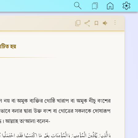
⋮
ঘটিত হয়
ল নয় বা অমুক ব্যক্তির গোষ্ঠি খারাপ বা অমুক নীচু বংশের 
ভাবে বলার দ্বারা উক্ত বংশ বা গোত্রের সকলকে দোষারূপ 
্ধ। আল্লাহ তা'আলা বলেন-
وَالَّذِينَ يُؤْذُونَ الْمُؤْمِنِينَ وَالْمُؤْمِنَاتِ بِغَيْرِ مَا اكْتَسَبُوا فَقَدِ احْتَمَلُوا بُهْت