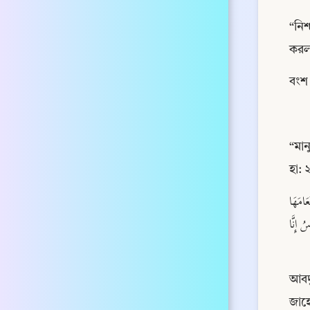
“নিশ
করল
“মান
হা:
عَنِ بْنِ عُمَرَ : أَنَّ رَسُوْلَ اللهِ صَلَّى اللهُ عَلَيْهِ وَسَلَّmَ خَطَبَ النَّاسَ يَوْمَ فَتْحِ مَكَّةَ فَقَالَ يَا أَيُّهَا النَّاسُ إِنَّ اللَّهَ قَدْ أَذْهَبَ عَنْكُمْ عُبِيَّةَ الجَاهِلِيَّةِ وَتَعَامَهَا 
بِأَبَائِهَا ، فَالنَّاسُ رَجُلَانِ : بَرِّ تَقِي كَرِيمٌ عَلَى اللهِ ، وَفَاجِرٌ شَقِيٌّ هَيِّنٌ عَلَى اللهِ ، وَالنَّاسُ بَنُو أَدَمَ ، وَخَلَقَ اللَّهُ أَدَمَ مِنْ تُرَابٍ ، قَالَ اللهُ : {يَا أَيُّهَا النَّاسُ إِنَّا 
আবদুল্লাহ ইব
জাহে