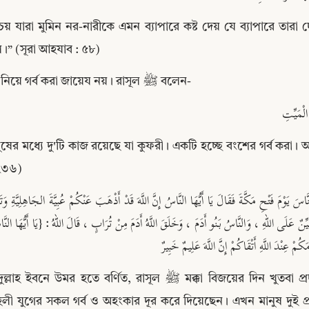
্চয় যারা মুমিন নর-নারীকে এমন ব্যাপারে কষ্ট দেয় যে ব্যাপারে তারা 
।” (সূরা আহযাব : ৫৮)
বংশ নিয়ে গর্ব করা জায়েয নয়। রাসূল ﷺ বলেন-
لْمَيِّتِ
ুষের মধ্যে দু'টি কাজ রয়েছে যা কুফরী। একটি হচ্ছে বংশের গর্ব করা। আ
 ২৩৬)
Copy
ُمْ عِنْدَ اللَّهِ أَتْقَاكُمْ إِنَّ اللَّهَ عَلِيمٌ خَبِيرٌ
নে উমর হতে বর্ণিত, রাসূল ﷺ মক্কা বিজয়ের দিন খুতবা প্রদানকালে বলেছিলেন, “হে লোকসকল! আল্লাহ তা'আলা 
লী যুগের সকল গর্ব ও অহংকার দূর করে দিয়েছেন। এখন মানুষ দুই প্র