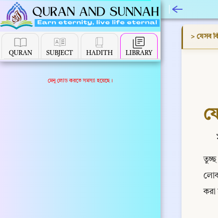
> যেসব ব
QURAN
SUBJECT
HADITH
LIBRARY
মেনু লোড করতে সমস্যা হয়েছে।
য
তুচ্
লোক 
করা 