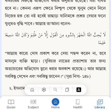
কর্মচারির বিরুদ্ধে অভিযোগ করার অনুমতি রয়েছে। এটা গীবত 
হবে না। কেননা এরূপ ক্ষেত্রে নিশ্চুপ থেকে যুলুম মেনে নিলে 
নিজের হক তো নষ্ট হবেই তাছাড়া যালিমকে প্রশ্রয় দেয়ার ফলে 
যুলুমও বৃদ্ধি পাবে। আল্লাহ তা'আলা বলেন-
لَا يُحِبُّ اللَّهُ الْجَهْرَ بِالسُّوءِ مِنَ الْقَوْلِ إِلَّا مَنْ ظُلِمَ وَكَانَ اللَّهُ سَمِيعًا 
عَلِيمًا
“আল্লাহ কারো দোষ প্রকাশ করে দেয়া পছন্দ করেন না, তবে 
মাযলুম ব্যক্তি ছাড়া। (সুবিচার লাভের প্রত্যাশায় তার জন্য 
Copy
অত্যাচারের অভিযোগ তুলে ধরার অবকাশ রয়েছে।) আর আল্লাহ 
সবকিছু দেখেন এবং সবকিছু জানেন।" (সূরা নিসা- ১৪৮)
২. ইসলাম বিরোধী কার্যকলাপ প্রতিরোধ করা:
ইসলাম বিরোধী কার্যকলাপ প্রতিরোধ এবং গুনাহের কাজের সুযোগ 
Quran
Subject
Hadith
Library
বন্ধ করার জন্য সহযোগিতা পাওয়ার উদ্দেশ্যে পরস্পর আলোচনা 
Home