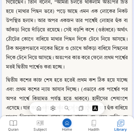
গিয়েছেন। তিনি বলেন, “আমরা চলতে থাকলাম অতঃপর চিত 
হয়ে (মাথার পিছন ভরে) পড়ে আছে এমন এক লোকের নিকট 
উপস্থিত হলাম। আর অপর একজন তার পার্শ্বেই লোহার হুঁক বা 
আঁকড়া নিয়ে দাঁড়িয়ে রয়েছে। সেই বড়শি কশে (ওষ্ঠাধরে) অর্থাৎ 
ঠোঁটের কোণে বাধিয়ে মাথার পিছন দিকে টেনে নিয়ে আসছে। 
ঠিক অনুরূপভাবে নাকের ছিদ্রে ও চোখে আঁকড়া বাধিয়ে পিছনের 
দিকে টেনে নিয়ে আসছে। অতঃপর কাত করে ফেলে প্রথম পার্শ্বের 
মতই দ্বিতীয় পার্শ্বেও করা হচ্ছে।
Copy
দ্বিতীয় কশের কাজ শেষ হতে হতেই প্রথম কশ ঠিক হয়ে যাচ্ছে 
এবং প্রথম কশের ন্যায় আযাব দিচ্ছে। (এভাবে এক পার্শ্বের পর 
অপর পার্শ্বে কিয়ামত পর্যন্ত হতে থাকবে) হাদীসের শেষাংশে 
এসেছে। যার কশে এবং নাকের ছিদ্রে ও চোখে লোহার হুঁক বাধিয়ে 
মাথার পিছনের দিকে টেনে নেয়া হচ্ছিল সে এমন ব্যক্তি যে 
সকালে বাড়ি হতে বের হয়েই মিথ্যা কথা বলত। ফলে সেই মিথ্যা 
Quran
Subject
Hadith
Library
Home