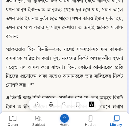
একটি দুর্গ, যা মুমিনকে মন্দ কামনা-বাসনা থেকে বাঁচিয়ে রাখে। 
যখন মানুষ ইবাদত ও আনুগত্য থেকে দূর হয়ে যায়, সমান তালে 
তখন তার ইমানও দুর্বল হতে থাকে। যখন কারও ইমান দুর্বল হয়, 
তখন সে পাপ করার দুঃসাহস দেখায়। এ জন্যই জনৈক সালাফ 
বলেন:
'তাকওয়ার চিহ্ন তিনটি—এক. যথেষ্ট সক্ষমতা-সহ মন্দ কামনা-
বাসনাকে পরিত্যাগ করা। দুই. নফসের নিকট অপছন্দনীয় হওয়া 
সত্ত্বেও সৎ আমল করে যাওয়া। তিন. কোনো আমানতের প্রতি 
Copy
নিজের প্রয়োজন থাকা সত্ত্বেও আমানতকে তার মালিকের নিকট 
সোপর্দ করা। '¹⁷
এ তিনটি কাজ যিনি করবেন, প্রমাণিত হবে যে, তার অন্তরে বিরাট 
ইমান ও দ্বীন রয়েছে। কেননা, এমন মুমিন তার সামনে হারাম 
(নিষিদ্ধকর্ম) দেখে, কিন্তু আল্লাহর সন্তুষ্টির জন্য সেই হারামকে সে 
Quran
Subject
Hadith
Library
Home
ত্যাগ করে। নিজের জন্য কষ্টকর হওয়া সত্ত্বেও, ইবাদত ও 