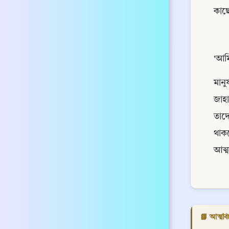
কাছ
'আমি
মান
জাহা
তাদে
থাকব
আত্
📘 আত্মবিচ