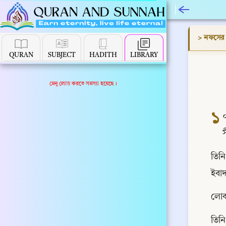
> নফসের 
QURAN
SUBJECT
HADITH
LIBRARY
মেনু লোড করতে সমস্যা হয়েছে।
১
তিন
ইবাদ
লোক
তিনি