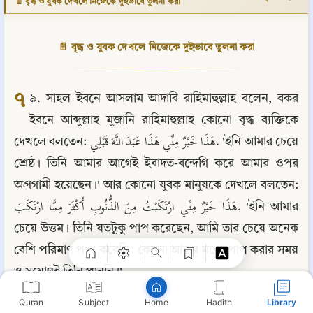
📄 বৃদ্ধ ও যুবক দেখলে নিজেকে দুইভাবে তুলনা করা
📄 বৃদ্ধ ও যুবক দেখলে নিজেকে দুইভাবে তুলনা করা
৭
৯. সাহল ইবনে আসলাম আদাবি রাহিমাহুল্লাহ বলেন, বকর 
ইবনে আব্দুল্লাহ মুজানি রাহিমাহুল্লাহ কোনো বৃদ্ধ ব্যক্তিকে 
দেখলে বলতেন: هَذَا خَيْرٌ مِنِّي هَذَا عَبَدَ اللَّهَ قَبْلِي. 'ইনি আমার চেয়ে 
শ্রেষ্ঠ। তিনি আমার আগেই ইবাদত-বন্দেগি করে আমার ওপর 
Copy
অগ্রগামী হয়েছেন।' আর কোনো যুবক মানুষকে দেখলে বলতেন: 
هَذَا خَيْرٌ مِنِّي ارْتَكَبْتُ مِنَ الذُّنُوبِ أَكْثَرَ مِمَّا ارْتَكَبَ. 'ইনি আমার 
চেয়ে উত্তম। তিনি যতটুকু পাপ করেছেন, আমি তার চেয়ে অনেক 
বেশি পরিমাণ পাপ করেছি। কেননা আমার মতো পাপ করার সময় 
ও সুযোগই তিনি পাননি।'
Quran
Subject
Hadith
Library
Home