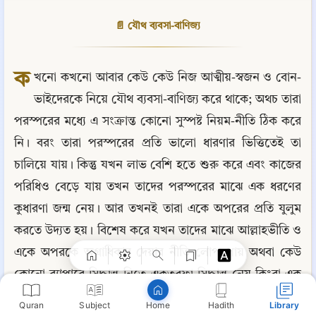
📄 যৌথ ব্যবসা-বাণিজ্য
ক
খনো কখনো আবার কেউ কেউ নিজ আত্মীয়-স্বজন ও বোন-
ভাইদেরকে নিয়ে যৌথ ব্যবসা-বাণিজ্য করে থাকে; অথচ তারা 
পরস্পরের মধ্যে এ সংক্রান্ত কোনো সুস্পষ্ট নিয়ম-নীতি ঠিক করে 
নি। বরং তারা পরস্পরের প্রতি ভালো ধারণার ভিত্তিতেই তা 
চালিয়ে যায়। কিন্তু যখন লাভ বেশি হতে শুরু করে এবং কাজের 
Copy
পরিধিও বেড়ে যায় তখন তাদের পরস্পরের মাঝে এক ধরণের 
কুধারণা জন্ম নেয়। আর তখনই তারা একে অপরের প্রতি যুলুম 
করতে উদ্যত হয়। বিশেষ করে যখন তাদের মাঝে আল্লাহভীতি ও 
একে অপরকে অগ্রাধিকার দেয়ার নীতি লোপ পায় অথবা কেউ 
কোনো ব্যাপারে সিদ্ধান্ত নিতে একতরফা সিদ্ধান্ত নেয় কিংবা এক 
জন অন্যের চাইতে কাজে বেশি উৎসাহী হয়। আর এ ভাবেই তখন 
Quran
Subject
Hadith
Library
Home