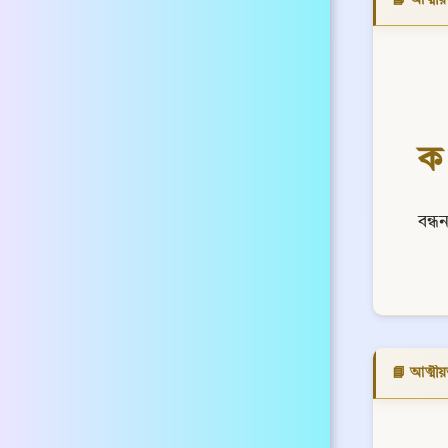
ক
বন্ধ
📘 আত্মীয়