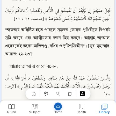
فَهَلْ عَسَيْتُمْ إِن تَوَلَّيْتُمْ أَن تُفْسِدُوا فِي الْأَرْضِ وَتُقَطِعُوا أَرْحَامَكُمْ أُوْلَبِكَ 
الَّذِينَ لَعَنَهُمُ اللَّهُ فَأَصَمَّهُمْ وَأَعْمَى أَبْصَرَهُمْ ﴾ [محمد: ٢٢ ، ٢٣]
“ক্ষমতায় অধিষ্ঠিত হতে পারলে সম্ভবত তোমরা পৃথিবীতে বিপর্যয় 
সৃষ্টি করবে এবং আত্মীয়তার বন্ধন ছিন্ন করবে। আল্লাহ তা'আলা 
এদেরকেই করেন অভিশপ্ত, বধির ও দৃষ্টিশক্তিহীন”। [সূরা মুহাম্মাদ, 
আয়াত: ২২-২৩]
আল্লাহ তা'আলা আরো বলেন,
Copy
وَالَّذِينَ يَنقُضُونَ عَهْدَ اللَّهِ مِنْ بَعْدِ مِيثَاقِهِ، وَيَقْطَعُونَ مَا أَمَرَ اللَّهُ بِهِ أَن 
يُوصَلَ وَيُفْسِدُونَ فِي الْأَرْضِ أُوْلَئِكَ لَهُمُ اللَّعْنَةُ وَلَهُمْ سُوءُ الدَّارِ ﴾ [الرعد: 
٢٥]
“যারা আল্লাহ তা'আলাকে দেওয়া দৃঢ় অঙ্গীকার ভঙ্গ করে, যে 
Quran
Subject
Hadith
Library
Home
সম্পর্ক অক্ষুণ্ণ রাখতে আল্লাহ তা'আলা আদেশ করেছেন তা ছিন্ন 