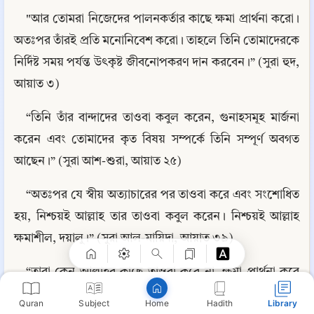
"আর তোমরা নিজেদের পালনকর্তার কাছে ক্ষমা প্রার্থনা করো। 
অতঃপর তাঁরই প্রতি মনোনিবেশ করো। তাহলে তিনি তোমাদেরকে 
নির্দিষ্ট সময় পর্যন্ত উৎকৃষ্ট জীবনোপকরণ দান করবেন।” (সুরা হুদ, 
আয়াত ৩)
“তিনি তাঁর বান্দাদের তাওবা কবুল করেন, গুনাহসমূহ মার্জনা 
করেন এবং তোমাদের কৃত বিষয় সম্পর্কে তিনি সম্পূর্ণ অবগত 
আছেন।” (সুরা আশ-শুরা, আয়াত ২৫)
Copy
“অতঃপর যে স্বীয় অত্যাচারের পর তাওবা করে এবং সংশোধিত 
হয়, নিশ্চয়ই আল্লাহ তার তাওবা কবুল করেন। নিশ্চয়ই আল্লাহ 
ক্ষমাশীল, দয়ালু।” (সুরা আল-মায়িদা, আয়াত ৩৯)
“তারা কেন আল্লাহর কাছে তাওবা করে না, ক্ষমা প্রার্থনা করে 
না? আল্লাহ তো ক্ষমাশীল, দয়ালু।” (সুরা আল-মায়িদা, আয়াত ৭৪)
Quran
Subject
Hadith
Library
Home