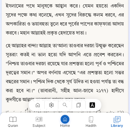
ইসলামের পথে মানুষকে আহ্বান করে। যেমন হয়তো একদিন 
সুদের পক্ষে কথা বলেছে, এখন সুদের বিরুদ্ধে কলম ধরবে, এর 
অপকারিতা ও ভয়াবহতা তুলে ধরে পূর্বের পাপের কাফ্ফারা আদায় 
করবে। মহান আল্লাহই প্রকৃত হেদায়েত দাতা।
হে আল্লাহর বান্দা! আল্লাহ তা'আলা তাওবার দরজা উন্মুক্ত করেছেন 
সুতরাং কতই না ভাল হতো যদি আপনি এতে প্রবেশ করতেন। 
“নিশ্চয় তাওবার দরজা রয়েছে যার প্রশস্ততা হলো পূর্ব ও পশ্চিমের 
দূরত্বের সমান।” অপর বর্ণনায় এসেছে “এর প্রশস্ততা হলো সত্তর 
Copy
বছরের সমান। পশ্চিম দিক থেকে সূর্য উদিত না হওয়া পর্যন্ত তা বন্ধ 
করা হবে না।” (তাবারানী, সহীহ আল-জামে ২১৭৭) হাদীসে 
কুদসীতে আল্লাহ তা'আলা আহ্বান করে বলেন:
((يَا عِبَادِي إِنَّكُمْ تُخْطِئُونَ بِاللَّيْلِ وَالنَّهَارِ وَأَنَا أَغْفِرُ الذُّنُوبَ جَمِيعًا 
فَاسْتَغْفِرُونِي أَغْفِرْ لَكُمْ )) (رواه مسلم)
Quran
Subject
Hadith
Library
Home