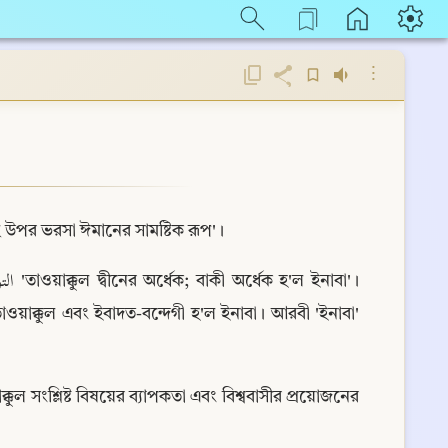
⋮
হঃ) বলেছেন, التوكل على الله جماع الإيمان 'আল্লাহ্র উপর ভরসা ঈমানের সামষ্টিক রূপ'।
াওয়াক্কুল এবং ইবাদত-বন্দেগী হ'ল ইনাবা। আরবী 'ইনাবা' 
ক্কুল সংশ্লিষ্ট বিষয়ের ব্যাপকতা এবং বিশ্ববাসীর প্রয়োজনের 