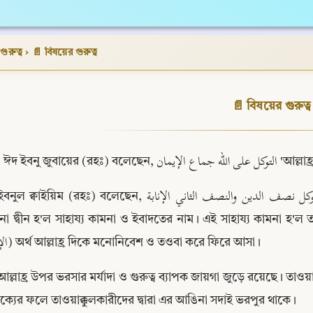
ুরুত্ব
›
📄 বিষয়ের গুরুত্ব
📄 বিষয়ের গুরুত্ব
ঈদ ইবনু জুবায়ের (র
নুল ক্বাইয়িম (রহঃ) বলেছেন, التوكل نصف الدين والنصف الثاني الإنابة 'তাওয়াক্কুল দ্বীনের অর্ধেক; বাকী অর্ধেক হ'ল ইনাবা'। 
া দ্বীন হ'ল সাহায্য কামনা ও ইবাদতের নাম। এই সাহায্য কামনা হ'ল ত
(الإنابة) অর্থ আল্লাহ্র দিকে মনোনিবেশ ও তওবা করে ফিরে আসা।
আল্লাহ্র উপর ভরসার মর্যাদা ও গুরুত্ব ব্যাপক জায়গা জুড়ে রয়েছে। তাওয়া
্যের ফলে তাওয়াক্কুলকারীদের দ্বারা এর আঙিনা সদাই ভরপুর থাকে।