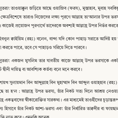
সুতরাং তাওয়াক্কুল জড়িয়ে আছে ওয়াজিব (ফরয), মুস্তাহাব, মুবাহ সবকিছুর
ক্ষেত্রবিশেষে তারাও নিজেদের লক্ষ্য পূরণে আল্লাহ তা'আলার উপর ভ
 কাজেই প্রয়োজন পূরণার্থে তাদেরকে অবশ্যই আল্লাহ্র উপর নির্ভর করতে
ইবনুল ক্বাইয়িম (রহঃ) বলেন, বান্দা যদি কোন পাহাড় সরাতে আদিষ্ট হ
া করতে পারে, তবে সে পাহাড়ও সরিয়ে দিতে পারবে।
সুতরাং একজন মুসলিম তার যাবতীয় কাজে আল্লাহ্ উপর ভরসাকে একটা মু
 দ্বীনী দায়িত্ব বা আবশ্যিক কর্তব্য বলে মনে করবে।
শায়খ সুলায়মান বিন আব্দুল্লাহ বিন মুহাম্মাদ বিন আব্দুল ওয়াহ্হাব (
Copy
ছে তা হ'ল : আল্লাহ্র উপর ভরসা, তাঁর নিকট সত্য দিলে আশ্রয় নেওয়া
াহ্র একত্ববাদের স্বীকারোক্তির সারকথা। এর মাধ্যমেই তাওহীদের চূড়ান্তর
্য হিসাবে তাঁর নিকট আশা-ভরসা এবং তাঁর নির্ধারিত তাক্বদীর বা ফায়ছাল
ত্তি লাভ করে। এমনকি অনেক