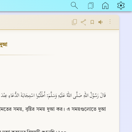
⋮
দুআ
قَالَ رَسُوْلُ اللهِ صَلَّى اللهُ عَلَيْهِ وَسَلَّمَ: أَطْلُبُوا اسْتِجَابَةَ الدُّعَاءِ عِنْدَ.
, ইকামতের সময়, বৃষ্টির সময় দুআ কর। এ সময়গুলোতে দুআ 