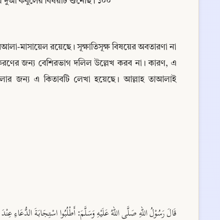
 দুআ কবুলের বিষয়টি শুনেছি। ১০০
আলা-মাসায়েল রয়েছে। সূক্ষাতিসূক্ষ বিষয়ের অবতারণা না 
করণের জন্য বেশিরভাগ দলিল উল্লেখ করব না। কারণ, এ 
লোর জন্য এ কিতাবটি লেখা হয়েছে। আল্লাহ তাআলাই 
قَالَ رَسُوْلُ اللهِ صَلَّى اللهُ عَلَيْهِ وَسَلَّمَ: أَطْلُبُوا اسْتِجَابَةَ الدُّعَاءِ عِنْدَ.