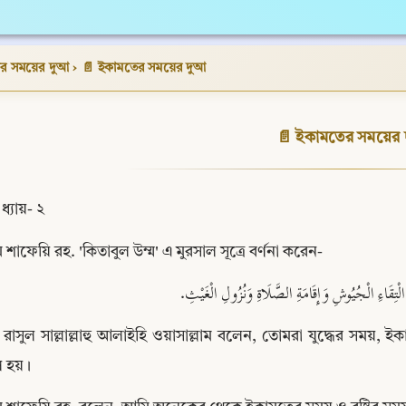
র সময়ের দুআ
›
📄 ইকামতের সময়ের দুআ
📄 ইকামতের সময়ের 
ধ্যায়- ২
 শাফেয়ি রহ. 'কিতাবুল উম্ম' এ মুরসাল সূত্রে বর্ণনা করেন-
 الْتِقَاءِ الْجُيُوشِ وَإِقَامَةِ الصَّلَاةِ وَنُزُولِ الْغَيْثِ
: রাসুল সাল্লাল্লাহু আলাইহি ওয়াসাল্লাম বলেন, তোমরা যুদ্ধের সময়
ল হয়।