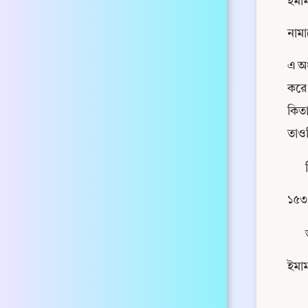
ইমা
নাম
এ অধ
করে
কিত
তাও
১৫৩.
ইমাম