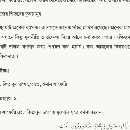
ম শাফেয়ি রহ. বলেন, আমি অনেকের থেকে ইকামতের সময় ও বৃষ্টির সময়
াজের ভিতরের দুআসমূহ
্যায়টি অনেক ব্যাপক। এ প্রসঙ্গে অনেক সহিহ হাদিস রয়েছে। অনেক মাস
 এখানে কিছু মূলনীতি ও উদ্দেশ্য নিয়ে আলোচনা করব। আর সংক্ষিপ্ত
াবটি দলিল বর্ণনার জন্য প্রণয়ন করা হয়নি। বরং আমলের বিষয়গু
ফিকদাতা।
টিকাঃ
 কিতাবুল উম্ম ১/২২৩, ইমাম শাফেয়ি।
অধ্যায়- ২
Copy
 শাফেয়ি রহ. 'কিতাবুল উম্ম' এ মুরসাল সূত্রে বর্ণনা করেন-
 الْتِقَاءِ الْجُيُوشِ وَإِقَامَةِ الصَّلَاةِ وَنُزُولِ الْغَيْثِ