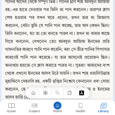
পানির স্বাদের থেকে সম্পূর্ণ ভিন্ন। পানির গ্লাস শাহ আবদুল আজিজ 
রহ.-এর হাতে দেওয়ার পর তিনি তা পান করলেন। তারপর ক্লাস 
শেষ হওয়ার পর যখন ঘরে এলেন, তখন তার মা জিজ্ঞাসা 
করলেন, বেটা! তুমি যে পানি পান করেছ, তার স্বাদ কেমন ছিল? 
তিনি বললেন, মা! তা তো বলতে পারব না। তখন মা বাবার কাছে 
গিয়ে বললেন, দেখলেন তো! আবদুল আজিজ ইলমের প্রতি 
গাফলতির কারণে পানি পান করেনি; বরং সে তীব্র পানির পিপাসার 
কারণেই পানি পান করেছে। যা তার আসলেই প্রয়োজন ছিল। 
অন্যথায় হয়তো সে ক্লাস করাতে পারত না। সুতরাং আমাদের বংশ 
Copy
থেকে এখনো ইলমের আদব উঠে যায়নি। তখন শাহ ওয়ালিউল্লাহ 
মুহাদ্দিসে দেহলবি রহ. একটি তৃপ্তির নিঃশ্বাস ফেললেন এবং দোয়া 
করলেন, হে আল্লাহ! তুমি আমার বংশে সর্বদা ইলম ও ইলমের 
আদব জারি রেখো।
Quran
Subject
Hadith
Library
Home