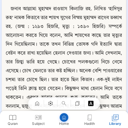
জনাব আল্লামা মুহাম্মদ রাওয়াস কিলাজি রহ. লিখিত 'হাদিসুর 
রুহ' নামক কিতাবে তার শায়খ যুগের বিস্ময় মুহাম্মদ রাগেব তব্বাখ 
রহ. (জন্ম : ১২৯৩ হিজরি, মৃত্যু : ১৩৯০ হিজরি) সম্পর্কে 
আলোচনা করতে গিয়ে বলেন, আমি শায়খের কাছে তার মৃত্যুর 
দিন গিয়েছিলাম। তাকে তখন বিভিন্ন তোষক গদি ইত্যাদি দ্বারা 
বেষ্টন করে রাখা হয়েছিল হেলান দেওয়ার জন্য। আমি দেখলাম, 
তার জিহ্বা ভারি হয়ে গেছে। চোখের পলকগুলো নিচে নেমে 
এসেছে। চোখ মেলতে তার কষ্ট হচ্ছিল। অনেক বেশি পাওয়ারের 
Copy
চশমা তার চোখে ছিল। তার হাতে ছিল কিতাব। এক-দুই লাইন 
পড়েই তিনি ক্লান্ত হয়ে যেতেন। কিছুক্ষণ মাথা হেলান দিয়ে বসে 
থাকতেন। এরপর আবার পড়তে শুরু করতেন। আমি তাকে 
বললাম, হুজুর! এখন যদি আপনি না পড়তেন এবং কিছুক্ষণ আরাম 
করতেন, তো ভালো হতো। কারণ, আপনার অনেক কষ্ট হচ্ছে। 
Quran
Subject
Hadith
Library
Home
জবাবে তিনি কিছু কথা বললেন, যা তার মুখের জড়তার কারণে 