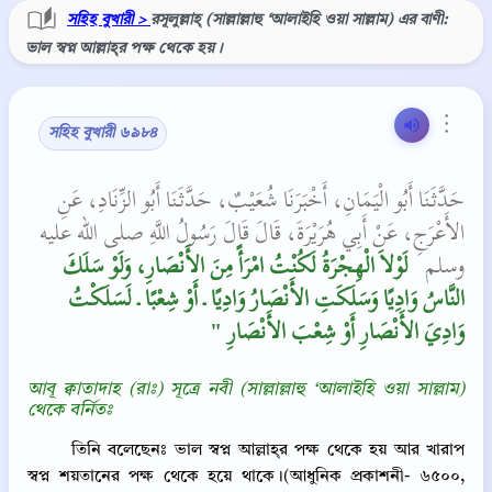
সহিহ বুখারী >
রসূলুল্লাহ্‌ (সাল্লাল্লাহু ‘আলাইহি ওয়া সাল্লাম) এর বাণী:
ভাল স্বপ্ন আল্লাহ্‌র পক্ষ থেকে হয় ।
⋮
সহিহ বুখারী ৬৯৮৪
حَدَّثَنَا أَبُو الْيَمَانِ، أَخْبَرَنَا شُعَيْبٌ، حَدَّثَنَا أَبُو الزِّنَادِ، عَنِ
الأَعْرَجِ، عَنْ أَبِي هُرَيْرَةَ، قَالَ قَالَ رَسُولُ اللَّهِ صلى الله عليه
وسلم ‏
‏ لَوْلاَ الْهِجْرَةُ لَكُنْتُ امْرَأً مِنَ الأَنْصَارِ، وَلَوْ سَلَكَ
النَّاسُ وَادِيًا وَسَلَكَتِ الأَنْصَارُ وَادِيًا ـ أَوْ شِعْبًا ـ لَسَلَكْتُ
وَادِيَ الأَنْصَارِ أَوْ شِعْبَ الأَنْصَارِ ‏"
আবূ ক্বাতাদাহ (রাঃ) সূত্রে নবী (সাল্লাল্লাহু ‘আলাইহি ওয়া সাল্লাম)
থেকে বর্নিতঃ
তিনি বলেছেনঃ ভাল স্বপ্ন আল্লাহ্‌র পক্ষ থেকে হয় আর খারাপ
স্বপ্ন শয়তানের পক্ষ থেকে হয়ে থাকে।(আধুনিক প্রকাশনী- ৬৫০০,