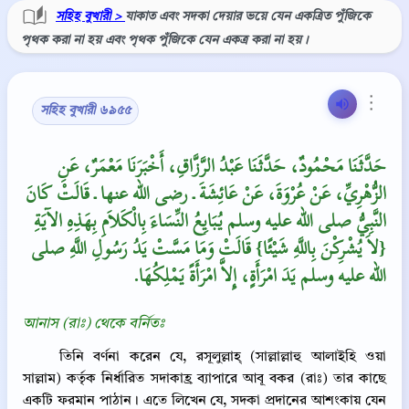
সহিহ বুখারী >
যাকাত এবং সদকা দেয়ার ভয়ে যেন একত্রিত পুঁজিকে
পৃথক করা না হয় এবং পৃথক পুঁজিকে যেন একত্র করা না হয়।
⋮
সহিহ বুখারী ৬৯৫৫
حَدَّثَنَا مَحْمُودٌ، حَدَّثَنَا عَبْدُ الرَّزَّاقِ، أَخْبَرَنَا مَعْمَرٌ، عَنِ
الزُّهْرِيِّ، عَنْ عُرْوَةَ، عَنْ عَائِشَةَ ـ رضى الله عنها ـ قَالَتْ كَانَ
النَّبِيُّ صلى الله عليه وسلم يُبَايِعُ النِّسَاءَ بِالْكَلاَمِ بِهَذِهِ الآيَةِ
‏{‏لاَ يُشْرِكْنَ بِاللَّهِ شَيْئًا‏}‏ قَالَتْ وَمَا مَسَّتْ يَدُ رَسُولِ اللَّهِ صلى
الله عليه وسلم يَدَ امْرَأَةٍ، إِلاَّ امْرَأَةً يَمْلِكُهَا‏.‏
আনাস (রাঃ) থেকে বর্নিতঃ
তিনি বর্ণনা করেন যে, রসূলুল্লাহ্ (সাল্লাল্লাহু আলাইহি ওয়া
সাল্লাম) কর্তৃক নির্ধারিত সদাকাহ্র ব্যাপারে আবূ বকর (রাঃ) তার কাছে
একটি ফরমান পাঠান। এতে লিখেন যে, সদকা প্রদানের আশংকায় যেন