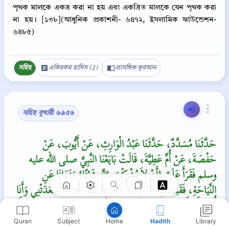
পৃথক মালকে একত্র করা না হয় এবং একত্রিত মালকে যেন পৃথক করা
না হয়। [১৩৮](আধুনিক প্রকাশনী- ৬৪৭২, ইসলামিক ফাউন্ডেশন-
৬৪৮৫)
সহিহ
একিরকম হাদিস (2)
প্রাসঙ্গিক কুরআন
⋮
সহিহ বুখারী ৬৯৫৬
Copy
حَدَّثَنَا مُسَدَّدٌ، حَدَّثَنَا عَبْدُ الْوَارِثِ، عَنْ أَيُّوبَ، عَنْ
حَفْصَةَ، عَنْ أُمِّ عَطِيَّةَ، قَالَتْ بَايَعْنَا النَّبِيَّ صلى الله عليه
وسلم فَقَرَأَ عَلَىَّ ‏{‏أَنْ لاَ يُشْرِكْنَ بِاللَّهِ شَيْئًا‏}‏ وَنَهَانَا عَنِ
النِّيَاحَةِ، فَقَبَضَتِ امْرَأَةٌ مِنَّا يَدَهَا فَقَالَتْ فُلاَنَةُ أَسْعَدَتْنِي وَأَنَا
أُرِيدُ أَنْ أَجْزِيَهَا، فَلَمْ يَقُلْ شَيْئًا، ثُمَّ رَجَعَتْ، فَمَا وَفَتِ امْرَأَةٌ
إِلاَّ أُمُّ سُلَيْمٍ وَأُمُّ الْعَلاَءِ، وَابْنَةُ أَبِي سَبْرَةَ امْرَأَةُ مُعَاذٍ أَوِ ابْنَةُ
Quran
Subject
Hadith
Library
Home