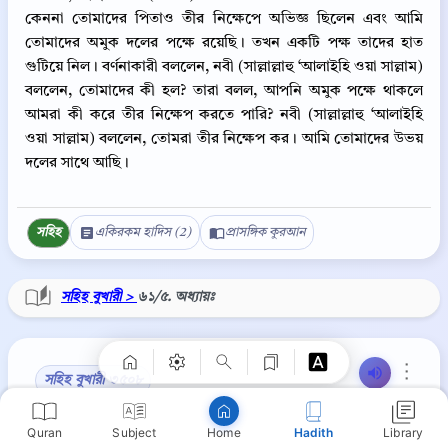
কেননা তোমাদের পিতাও তীর নিক্ষেপে অভিজ্ঞ ছিলেন এবং আমি
তোমাদের অমুক দলের পক্ষে রয়েছি। তখন একটি পক্ষ তাদের হাত
গুটিয়ে নিল। বর্ণনাকারী বললেন, নবী (সাল্লাল্লাহু ‘আলাইহি ওয়া সাল্লাম)
বললেন, তোমাদের কী হল? তারা বলল, আপনি অমুক পক্ষে থাকলে
আমরা কী করে তীর নিক্ষেপ করতে পারি? নবী (সাল্লাল্লাহু ‘আলাইহি
ওয়া সাল্লাম) বললেন, তোমরা তীর নিক্ষেপ কর। আমি তোমাদের উভয়
দলের সাথে আছি।
সহিহ
একিরকম হাদিস (2)
প্রাসঙ্গিক কুরআন
Copy
সহিহ বুখারী >
৬১/৫. অধ্যায়ঃ
⋮
সহিহ বুখারী ৩৫০৮
Quran
Subject
Hadith
Library
Home
حَدَّثَنَا مُسْلِمُ بْنُ إِبْرَاهِيمَ، حَدَّثَنَا وُهَيْبٌ، حَدَّثَنَا أَيُّوبُ، عَنْ