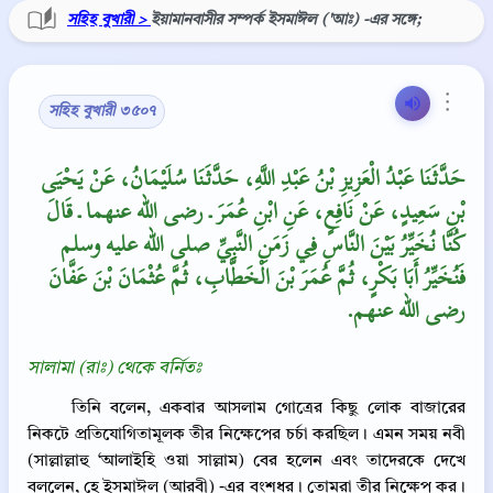
সহিহ বুখারী >
ইয়ামানবাসীর সম্পর্ক ইসমাঈল ('আঃ) -এর সঙ্গে;
⋮
সহিহ বুখারী ৩৫০৭
حَدَّثَنَا عَبْدُ الْعَزِيزِ بْنُ عَبْدِ اللَّهِ، حَدَّثَنَا سُلَيْمَانُ، عَنْ يَحْيَى
بْنِ سَعِيدٍ، عَنْ نَافِعٍ، عَنِ ابْنِ عُمَرَ ـ رضى الله عنهما ـ قَالَ
كُنَّا نُخَيِّرُ بَيْنَ النَّاسِ فِي زَمَنِ النَّبِيِّ صلى الله عليه وسلم
فَنُخَيِّرُ أَبَا بَكْرٍ، ثُمَّ عُمَرَ بْنَ الْخَطَّابِ، ثُمَّ عُثْمَانَ بْنَ عَفَّانَ
رضى الله عنهم‏.‏
সালামা (রাঃ) থেকে বর্নিতঃ
তিনি বলেন, একবার আসলাম গোত্রের কিছু লোক বাজারের
নিকটে প্রতিযোগিতামূলক তীর নিক্ষেপের চর্চা করছিল। এমন সময় নবী
(সাল্লাল্লাহু ‘আলাইহি ওয়া সাল্লাম) বের হলেন এবং তাদেরকে দেখে
বললেন, হে ইসমাঈল (আরবী) -এর বংশধর। তোমরা তীর নিক্ষেপ কর।