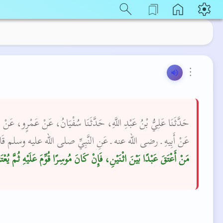
⋮
حَدَّثَنَا عَلِيُّ بْنُ عَبْدِ اللَّهِ، حَدَّثَنَا سُفْيَانُ، عَنْ عَمْرٍو، عَنْ،
عَنْ أَبِيهِ ـ رضى الله عنه ـ عَنِ النَّبِيِّ صلى الله عليه وسلم قَال
مَنْ أَعْتَقَ عَبْدًا بَيْنَ اثْنَيْنِ، فَإِنْ كَانَ مُوسِرًا قُوِّمَ عَلَيْهِ ثُمَّ يُعْ"