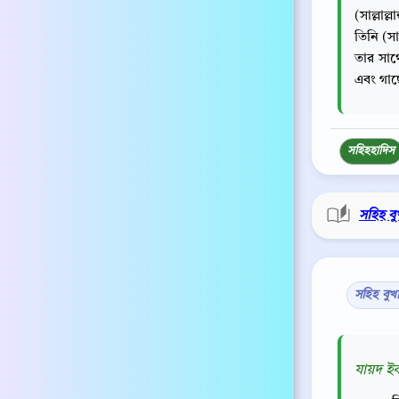
(সাল্লা
তিনি (সা
তার সাথ
এবং গাছ
সহিহ
হাদিস
সহিহ বু
সহিহ বুখ
যায়দ ইব