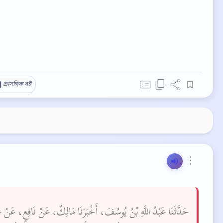
প্রাসঙ্গিক বই
⋮
حَدَّثَنَا عَبْدُ اللَّهِ بْنُ يُوسُفَ، أَخْبَرَنَا مَالِكٌ، عَنْ نَافِعٍ، عَنْ عَ