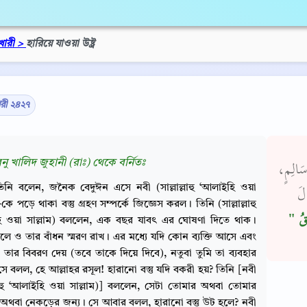
খারী >
হারিয়ে যাওয়া উষ্ট্র
ারী ২৪২৭
নু খালিদ জুহানী (রাঃ) থেকে বর্নিতঃ
 سَالِمٍ
িনি বলেন, জনৈক বেদুঈন এসে নবী (সাল্লাল্লাহু ‘আলাইহি ওয়া
َ ‏
 -কে পড়ে থাকা বস্তু গ্রহণ সম্পর্কে জিজ্ঞেস করল। তিনি (সাল্লাল্লাহু
تَقُ ‏
ি ওয়া সাল্লাম) বললেন, এক বছর যাবৎ এর ঘোষণা দিতে থাক।
ে ও তার বাঁধন স্মরণ রাখ। এর মধ্যে যদি কোন ব্যক্তি আসে এবং
তার বিবরণ দেয় (তবে তাকে দিয়ে দিবে), নতুবা তুমি তা ব্যবহার
ে বলল, হে আল্লাহর রসূল! হারানো বস্তু যদি বকরী হয়? তিনি [নবী
ল্লাহু ‘আলাইহি ওয়া সাল্লাম)] বললেন, সেটা তোমার অথবা তোমার
অথবা নেকড়ের জন্য। সে আবার বলল, হারানো বস্তু উট হলে? নবী