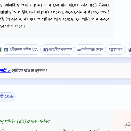
ল্লাহু ‘আলাইহি ওয়া সাল্লাম) -এর চেহারায় রাগের ভাব ফুটে উঠল।
ল্লাল্লাহু ‘আলাইহি ওয়া সাল্লাম) বললেন, এতে তোমার কী প্রয়োজন?
েই (জুতার ন্যায়) ক্ষুর ও পানির পাত্র রয়েছে, সে পানি পান করবে
ের পাতা খাবে।
একিরকম হাদিস (12)
প্রাসঙ্গিক কুরআন
বর্ননাকারী চেইন
ইসনাদ
খারী >
হারিয়ে যাওয়া ছাগল।
ারী ২৪২৮
Copy
নু খালিদ (রাঃ) থেকে বর্নিতঃ
بْدِ