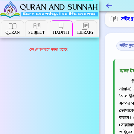
সহিহ বু
QURAN
SUBJECT
HADITH
LIBRARY
সহিহ বুখ
মেনু লোড করতে সমস্যা হয়েছে।
যায়দ ইব
ত
সাল্লাম)
‘আলাইহ
এরপর থল
তোমাকে 
করবে। স
(সাল্লা
ভাইয়ের 