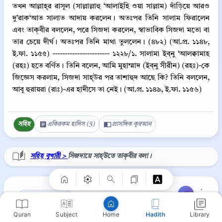
তখন আল্লাহ্‌র রাসূল (সাল্লাল্লাহু ‘আলাইহি ওয়া সাল্লাম) দাঁড়িয়ে আরও
দু’রাক‘আত সালাত আদায় করলেন। অতঃপর তিনি সালাম ফিরালেন
এবং তাক্‌বীর বললেন, পরে সিজদা করলেন, স্বাভাবিক সিজদা মতো বা
তার চেয়ে দীর্ঘ। অতঃপর তিনি মাথা তুললেন। (৪৮২) (আ.প্র. ১১৪৮,
ই.ফা. ১১৫৫) ----------------------- ১২২৮/১. সালামা ইব্‌নু ‘আলক্বামাহ
(রহঃ) হতে বর্ণিত। তিনি বলেন, আমি মুহাম্মাদ (ইব্‌নু সীরীন) (রহঃ)-কে
জিজ্ঞেস করলাম, সিজদা সাহ্উর পর তাশাহুদ আছে কি? তিনি বললেন,
আবূ হুরায়রা (রাঃ)-এর হাদীসে তা নেই। (আ.প্র. ১১৪৯, ই.ফা. ১১৫৬)
সহিহ
একিরকম হাদিস (5)
প্রাসঙ্গিক কুরআন
Copy
সহিহ বুখারী >
সিজদায়ে সাহ্উতে তাক্‌বীর বলা।
⋮
সহিহ বুখারী ১২২৯
Quran
Subject
Hadith
Library
Home