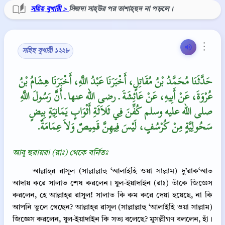
সহিহ বুখারী >
সিজদা সাহ্উর পর তাশাহ্‌হুদ না পড়লে।
⋮
সহিহ বুখারী ১২২৮
حَدَّثَنَا مُحَمَّدُ بْنُ مُقَاتِلٍ، أَخْبَرَنَا عَبْدُ اللَّهِ، أَخْبَرَنَا هِشَامُ بْنُ
عُرْوَةَ، عَنْ أَبِيهِ، عَنْ عَائِشَةَ ـ رضى الله عنها ـ أَنَّ رَسُولَ اللَّهِ
صلى الله عليه وسلم كُفِّنَ فِي ثَلاَثَةِ أَثْوَابٍ يَمَانِيَةٍ بِيضٍ
سَحُولِيَّةٍ مِنْ كُرْسُفٍ، لَيْسَ فِيهِنَّ قَمِيصٌ وَلاَ عِمَامَةٌ‏.‏
আবূ হুরায়রা (রাঃ) থেকে বর্নিতঃ
আল্লাহ্‌র রাসূল (সাল্লাল্লাহু ‘আলাইহি ওয়া সাল্লাম) দু’রাক‘আত
আদায় করে সালাত শেষ করলেন। যুল-ইয়াদাইন (রাঃ) তাঁকে জিজ্ঞেস
করলেন, হে আল্লাহ্‌র রাসূল! সালাত কি কম করে দেয়া হয়েছে, না কি
আপনি ভুলে গেছেন? আল্লাহ্‌র রাসূল (সাল্লাল্লাহু ‘আলাইহি ওয়া সাল্লাম)
জিজ্ঞেস করলেন, যুল-ইয়াদাইন কি সত্য বলেছে? মুসল্লীগণ বললেন, হাঁ।