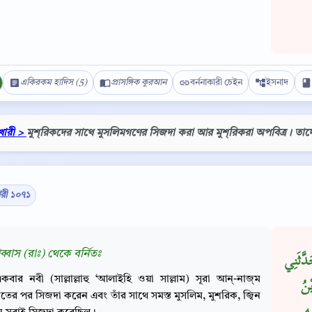
একিরকম হাদিস (5)
প্রাসঙ্গিক কুরআন
বর্ননাকারী চেইন
ইসনাদ
খারী >
মুশ্‌রিকদের সাথে মুসলিমগণের সিজদা করা আর মুশ্‌রিকরা অপবিত্র। তাদ
ারী ১০৭১
Copy
আব্বাস (রাঃ) থেকে বর্নিতঃ
دَّثَنِي
কবার নবী (সাল্লাল্লাহু ‘আলাইহি ওয়া সাল্লাম) সূরা আন্‌-নাজ্‌ম
ْنُ
তের পর সিজদা করেন এবং তাঁর সাথে সমস্ত মুসলিম, মুশরিক, জ্বিন
ه