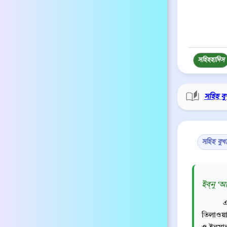
সহিহ
হাদিস
সহিহ বু
সহিহ বুখ
ইব্‌নু ‘
এ
তিলাওয়া