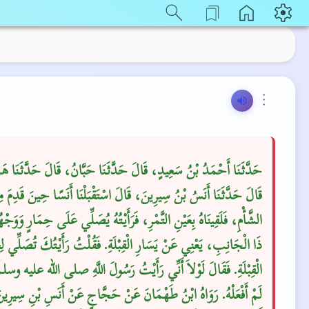
⋮
حَدَّثَنَا أَحْمَدُ بْنُ سَعِيدٍ، قَالَ حَدَّثَنَا حَبَّانُ، قَالَ حَدَّثَنَا هَ،
قَالَ حَدَّثَنَا أَنَسُ بْنُ سِيرِينَ، قَالَ اسْتَقْبَلْنَا أَنَسًا حِينَ قَدِمَ م
الشَّأْمِ، فَلَقِينَاهُ بِعَيْنِ التَّمْرِ، فَرَأَيْتُهُ يُصَلِّي عَلَى حِمَارٍ وَوَجْه
ذَا الْجَانِبِ، يَعْنِي عَنْ يَسَارِ الْقِبْلَةِ‏.‏ فَقُلْتُ رَأَيْتُكَ تُصَلِّي لِغَ
الْقِبْلَةِ‏.‏ فَقَالَ لَوْلاَ أَنِّي رَأَيْتُ رَسُولَ اللَّهِ صلى الله عليه وسلم 
لَمْ أَفْعَلْهُ‏.‏ رَوَاهُ ابْنُ طَهْمَانَ عَنْ حَجَّاجٍ عَنْ أَنَسِ بْنِ سِيرِي