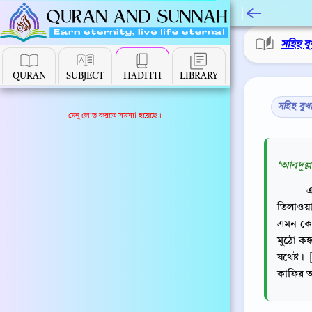
সহিহ বু
QURAN
SUBJECT
HADITH
LIBRARY
সহিহ বুখ
মেনু লোড করতে সমস্যা হয়েছে।
‘আবদুল্ল
এ
তিলাওয়
এমন কেউ
মুঠো কঙ্
যথেষ্ট।
কাফির অ