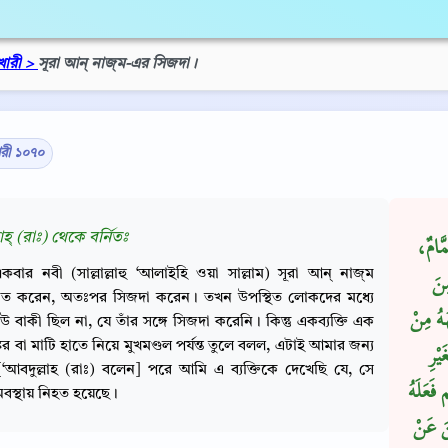
খারী >
সূরা আন্‌ নাজ্‌ম-এর সিজদা।
ারী ১০৭০
াহ্‌ (রাঃ) থেকে বর্নিতঃ
مَّامٌ
কবার নবী (সাল্লাল্লাহু ‘আলাইহি ওয়া সাল্লাম) সূরা আন্‌ নাজ্‌ম
ِنَ
াত করেন, অতঃপর সিজদা করেন। তখন উপস্থিত লোকদের মধ্যে
ُهُ مِنْ
 বাকী ছিল না, যে তাঁর সঙ্গে সিজদা করেনি। কিন্তু একব্যক্তি এক
কর বা মাটি হাতে নিয়ে মুখমণ্ডল পর্যন্ত তুলে বলল, এটাই আমার জন্য
يْرِ
 [‘আবদুল্লাহ (রাঃ) বলেন] পরে আমি এ ব্যক্তিকে দেখেছি যে, সে
فَعَلَهُ
বস্থায় নিহত হয়েছে।
نَ عَنْ