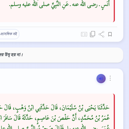
أَنَسٍ ـ رضى الله عنه ـ عَنِ النَّبِيِّ صلى الله عليه وسلم‏.‏
প্রাসঙ্গিক বই
ের উযূ হয় না।
⋮
حَدَّثَنَا يَحْيَى بْنُ سُلَيْمَانَ، قَالَ حَدَّثَنِي ابْنُ وَهْبٍ، قَالَ حَ
عُمَرُ بْنُ مُحَمَّدٍ، أَنَّ حَفْصَ بْنَ عَاصِمٍ، حَدَّثَهُ قَالَ سَافَرَ اب
عُمَرَ ـ رضى الله عنهما ـ فَقَالَ صَحِبْتُ النَّبِيَّ صلى الله علي