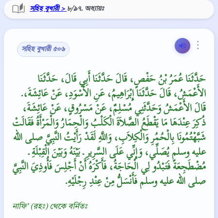
সহিহ বুখারী >
৮/৯৭. অধ্যায়ঃ
⋮
সহিহ বুখারী ৫০৬
حَدَّثَنَا عُمَرُ بْنُ حَفْصٍ، قَالَ حَدَّثَنَا أَبِي قَالَ، حَدَّثَنَا
الأَعْمَشُ، قَالَ حَدَّثَنَا إِبْرَاهِيمُ، عَنِ الأَسْوَدِ، عَنْ عَائِشَةَ،‏.‏
قَالَ الأَعْمَشُ وَحَدَّثَنِي مُسْلِمٌ، عَنْ مَسْرُوقٍ، عَنْ عَائِشَةَ،
ذُكِرَ عِنْدَهَا مَا يَقْطَعُ الصَّلاَةَ الْكَلْبُ وَالْحِمَارُ وَالْمَرْأَةُ فَقَالَتْ
شَبَّهْتُمُونَا بِالْحُمُرِ وَالْكِلاَبِ، وَاللَّهِ لَقَدْ رَأَيْتُ النَّبِيَّ صلى الله
عليه وسلم يُصَلِّي، وَإِنِّي عَلَى السَّرِيرِ ـ بَيْنَهُ وَبَيْنَ الْقِبْلَةِ ـ
مُضْطَجِعَةً فَتَبْدُو لِي الْحَاجَةُ، فَأَكْرَهُ أَنْ أَجْلِسَ فَأُوذِيَ النَّبِيَّ
صلى الله عليه وسلم فَأَنْسَلُّ مِنْ عِنْدِ رِجْلَيْهِ‏.‏
নাফি’ (রহঃ) থেকে বর্নিতঃ