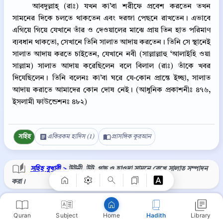
আবদুল্লাহ্‌ (রাঃ) যখন কা’বা শরীফে প্রবেশ করতেন তখন
সামনের দিকে চলতে থাকতেন এবং দরজা পেছনে রাখতেন। এভাবে
এগিয়ে গিয়ে যেখানে তাঁর ও দেওয়ালের মাঝে প্রায় তিন হাত পরিমাণ
ব্যবধান থাকতো, সেখানে তিনি সালাত আদায় করতেন। তিনি সে স্থানেই
সালাত আদায় করতে চাইতেন, যেখানে নবী (সাল্লাল্লাহু ‘আলাইহি ওয়া
সাল্লাম) সালাত আদায় করেছিলেন বলে বিলাল (রাঃ) তাঁকে খবর
দিযেছিলেন। তিনি বলেনঃ কা’বা ঘরে যে-কোন প্রান্তে ইচ্ছা, সালাত
আদায় করাতে আমাদের কোন দোষ নেই। (আধুনিক প্রকাশনীঃ ৪৭৬,
ইসলামী ফাউন্ডেশনঃ ৪৮২)
Copy
সহিহ
একিরকম হাদিস (1)
প্রাসঙ্গিক কুরআন
সহিহ বুখারী >
উটনী, উট, গাছ ও হাওদা সামনে রেখে সালাত সম্পাদন
করা।
⋮
Quran
Subject
Hadith
Library
Home
সহিহ বুখারী ৫০৭