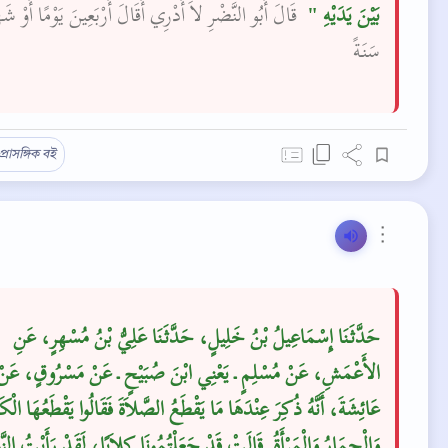
بَيْنَ يَدَيْهِ ‏"
‏‏‏ قَالَ أَبُو النَّضْرِ لاَ أَدْرِي أَقَالَ أَرْبَعِينَ يَوْمًا أَوْ شَهْ
سَنَةً‏‏
প্রাসঙ্গিক বই
⋮
حَدَّثَنَا إِسْمَاعِيلُ بْنُ خَلِيلٍ، حَدَّثَنَا عَلِيُّ بْنُ مُسْهِرٍ، عَنِ
الأَعْمَشِ، عَنْ مُسْلِمٍ ـ يَعْنِي ابْنَ صُبَيْحٍ ـ عَنْ مَسْرُوقٍ، عَنْ
عَائِشَةَ، أَنَّهُ ذُكِرَ عِنْدَهَا مَا يَقْطَعُ الصَّلاَةَ فَقَالُوا يَقْطَعُهَا الْ
وَالْحِمَارُ وَالْمَرْأَةُ‏.‏ قَالَتْ قَدْ جَعَلْتُمُونَا كِلاَبًا، لَقَدْ رَأَيْتُ النَّبِ