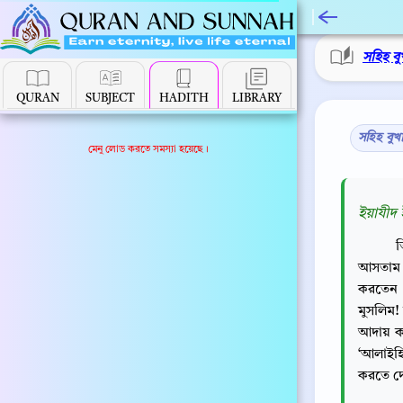
সহিহ বু
QURAN
SUBJECT
HADITH
LIBRARY
সহিহ বুখ
মেনু লোড করতে সমস্যা হয়েছে।
ইয়াযীদ 
আসতাম। 
করতেন 
মুসলিম!
আদায় কর
‘আলাইহি
করতে দে