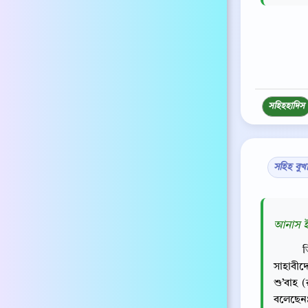
সহিহ
হাদিস
সহিহ বুখ
আনাস ইব
ত
সাহাবীদ
শু’বাহ 
বলেছেনঃ