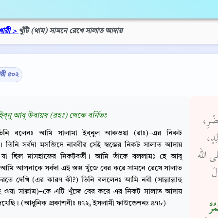
খারী >
খুঁটি (থাম) সামনে রেখে সালাত আদায়
ারী ৫০২
ইব্‌নু আবূ উবায়দ (রহঃ) থেকে বর্নিতঃ
َّضْرِ
তিনি বলেনঃ আমি সালামা ইব্‌নুল আকওয়া (রাঃ)–এর নিকট
الِدٍ
তিনি সর্বদা মসজিদে নাববীর সেই স্বম্ভের নিকট সালাত আদায়
صلى الله
যা ছিল মাসহাফের নিকটবর্তী। আমি তাঁকে বললামঃ হে আবূ
 আমি আপনাকে সর্বদা এই স্তম্ভ খুঁজে বের করে সামনে রেখে সালাত
لَ
তে দেখি (এর কারণ কী?) তিনি বললেনঃ আমি নবী (সাল্লাল্লাহু
 ওয়া সাল্লাম)–কে এটি খুঁজে বের করে এর নিকট সালাত আদায়
খেছি। (আধুনিক প্রকাশনীঃ ৪৭২, ইসলামী ফাউন্ডেশনঃ ৪৭৮)
ُرَّ