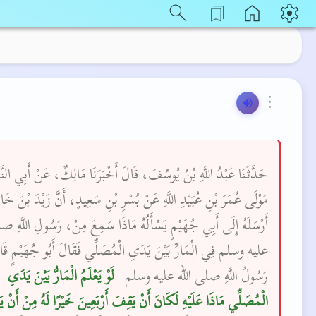
⋮
حَدَّثَنَا عَبْدُ اللَّهِ بْنُ يُوسُفَ، قَالَ أَخْبَرَنَا مَالِكٌ، عَنْ أَبِي الن،
مَوْلَى عُمَرَ بْنِ عُبَيْدِ اللَّهِ عَنْ بُسْرِ بْنِ سَعِيدٍ، أَنَّ زَيْدَ بْنَ خَ،
أَرْسَلَهُ إِلَى أَبِي جُهَيْمٍ يَسْأَلُهُ مَاذَا سَمِعَ مِنْ، رَسُولِ اللَّهِ 
عليه وسلم فِي الْمَارِّ بَيْنَ يَدَىِ الْمُصَلِّي فَقَالَ أَبُو جُهَيْمٍ قَا
رَسُولُ اللَّهِ صلى الله عليه وسلم ‏
‏ لَوْ يَعْلَمُ الْمَارُّ بَيْنَ يَدَىِ
الْمُصَلِّي مَاذَا عَلَيْهِ لَكَانَ أَنْ يَقِفَ أَرْبَعِينَ خَيْرًا لَهُ مِنْ أَنْ يَم