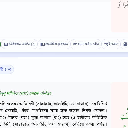
رًا أَوْ
একিরকম হাদিস (1)
প্রাসঙ্গিক কুরআন
বর্ননাকারী চেইন
ইসনাদ
ারী ৫০৩
্‌নু মালিক (রাঃ) থেকে বর্নিতঃ
Copy
িনি বলেনঃ আমি নবী (সাল্লাল্লাহু ‘আলাইহি ওয়া সাল্লাম)–এর বিশিষ্ট
ের পেয়েছি। তাঁরা মাগরিবের সময় দ্রুত স্তম্ভের নিকট যেতেন।
كَلْبُ
(রাঃ) ‘আমর (রহঃ) সূত্রে আনাস (রাঃ) হতে (এ হাদীসে) অতিরিক্ত
 ‘নবী (সাল্লাল্লাহু ‘আলাইহি ওয়া সাল্লাম) বেরিয়ে আসা পর্যন্ত।
يَّ ـ