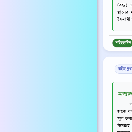
(রহঃ) 
স্থানের
ইসলামী 
সহিহ
হাদিস
সহিহ বুখ
আবদুল্লা
আ
জন্যে র
‘যুল হু
‘উমরাহ