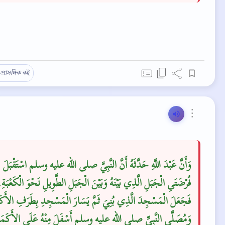
প্রাসঙ্গিক বই
⋮
وَأَنَّ عَبْدَ اللَّهِ حَدَّثَهُ أَنَّ النَّبِيَّ صلى الله عليه وسلم اسْتَقْبَلَ
فُرْضَتَىِ الْجَبَلِ الَّذِي بَيْنَهُ وَبَيْنَ الْجَبَلِ الطَّوِيلِ نَحْوَ الْكَعْبَة،
فَجَعَلَ الْمَسْجِدَ الَّذِي بُنِيَ ثَمَّ يَسَارَ الْمَسْجِدِ بِطَرَفِ الأَ،
وَمُصَلَّى النَّبِيِّ صلى الله عليه وسلم أَسْفَلَ مِنْهُ عَلَى الأَكَمَة