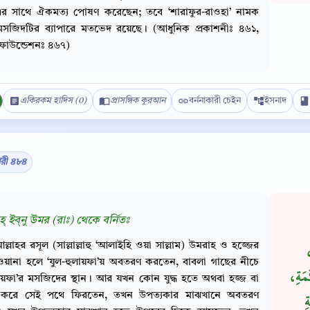
এর সাথে ঐকমত্য পোষণ করেছেন; তবে ‘শারাফুর-রাওহা’ নামক
 মসজিদটির ব্যাপারে মতভেদ রয়েছে। (আধুনিক প্রকাশনীঃ ৪৬১,
ফাউন্ডেশনঃ ৪৬৭)
একিরকম হাদিস (0)
প্রাসঙ্গিক কুরআন
বর্ননাকারী চেইন
ইসনাদ
ারী ৪৮৪
হ্‌ ইব্‌নু উমর (রাঃ) থেকে বর্নিতঃ
Copy
ল্লাহর রসূল (সাল্লাল্লাহু ‘আলাইহি ওয়া সাল্লাম) উমরাহ ও হজ্জের
ِ
ওয়ানা হলে ‘যুল-হুলায়ফা’য় অবতরণ করতেন, বাবলা গাছের নীচে
كَمَةِ
লায়ফা’র মসজিদের স্থান। আর যখন কোন যুদ্ধ হতে অথবা হজ্জ বা
 করে সেই পথে ফিরতেন, তখন উপত্যকার মাঝখানে অবতরণ
ِ