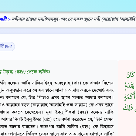
খারী >
মদীনার রাস্তার মসজিদসমূহ এবং যে সকল স্থানে নবী (সাল্লাল্লাহু ‘আলা
ারী ৪৮৩
‌নু উক্‌বা (রহঃ) থেকে বর্নিতঃ
 كَانَ
িনি বলেনঃ আমি সালিম ইব্‌নু আবদুল্লাহ্‌ (রাঃ) কে রাস্তার বিশেষ
َقْدَمُ
্থান অনুসন্ধান করে সে সব স্থানে সালাত আদায় করতে দেখেছি এবং
َكَمَةٍ
্ণনা করতেন যে, তাঁর পিতাও এসব স্থানে সালাত আদায় করতেন।
 আল্লাহর রসূল (সাল্লাল্লাহু ‘আলাইহি ওয়া সাল্লাম) কে এসব স্থানে
ْ ذَلِكَ
আদায় করতে দেখেছেন। মূসা ইব্‌নু উকবা (রহঃ) বলেনঃ নাফি
 আমার নিকট ইব্‌নু উমর (রাঃ) হতে বর্ণনা করেছেন যে, তিনি সেসব
 সালাত আদায় করতেন। অতঃপর আমি সালিম (রহঃ) কে জিজ্ঞেস
ার জানামতে তিনিও সেসব স্থানে সালাত আদায়ের ব্যাপারে নাফি’