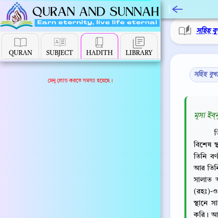
সহিহ বু
QURAN
SUBJECT
HADITH
LIBRARY
সহিহ বুখ
মেনু লোড করতে সমস্যা হয়েছে।
মূসা ইব্
ত
বিশেষ স
তিনি বর
আর তিনিও
সালাত 
(রহঃ)-ও
স্থানে
করি। আম