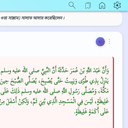
ইহি ওয়া সাল্লাম) সালাত আদায় করেছিলেন।
⋮
وَأَنَّ عَبْدَ اللَّهِ بْنَ عُمَرَ حَدَّثَهُ أَنَّ النَّبِيَّ صلى الله عليه وسلم
يَنْزِلُ بِذِي طُوًى وَيَبِيتُ حَتَّى يُصْبِحَ، يُصَلِّي الصُّبْحَ حِينَ ي
مَكَّةَ، وَمُصَلَّى رَسُولِ اللَّهِ صلى الله عليه وسلم ذَلِكَ عَلَى أ
غَلِيظَةٍ، لَيْسَ فِي الْمَسْجِدِ الَّذِي بُنِيَ ثَمَّ، وَلَكِنْ أَسْفَلَ مِن
عَلَى أَكَمَةٍ غَلِيظَةٍ‏.‏