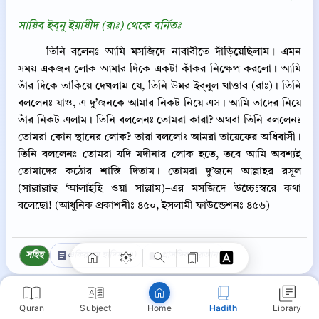
সায়িব ইব্‌নু ইয়াযীদ (রাঃ) থেকে বর্নিতঃ
তিনি বলেনঃ আমি মসজিদে নাবাবীতে দাঁড়িয়েছিলাম। এমন
সময় একজন লোক আমার দিকে একটা কাঁকর নিক্ষেপ করলো। আমি
তাঁর দিকে তাকিয়ে দেখলাম যে, তিনি উমর ইব্‌নুল খাত্তাব (রাঃ)। তিনি
বললেনঃ যাও, এ দু’জনকে আমার নিকট নিয়ে এস। আমি তাদের নিয়ে
তাঁর নিকট এলাম। তিনি বললেনঃ তোমরা কারা? অথবা তিনি বললেনঃ
তোমরা কোন স্থানের লোক? তারা বললোঃ আমরা তায়েফের অধিবাসী।
তিনি বললেনঃ তোমরা যদি মদীনার লোক হতে, তবে আমি অবশ্যই
তোমাদের কঠোর শাস্তি দিতাম। তোমরা দু’জনে আল্লাহর রসূল
Copy
(সাল্লাল্লাহু ‘আলাইহি ওয়া সাল্লাম)–এর মসজিদে উচ্চৈঃস্বরে কথা
বলেছো! (আধুনিক প্রকাশনীঃ ৪৫০, ইসলামী ফাউন্ডেশনঃ ৪৫৬)
সহিহ
একিরকম হাদিস (0)
প্রাসঙ্গিক কুরআন
Quran
Subject
Hadith
Library
Home
⋮
সহিহ বুখারী ৪৭১