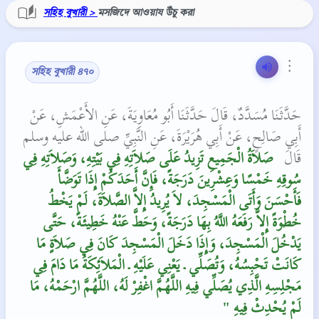
সহিহ বুখারী >
মসজিদে আওয়ায উঁচু করা
⋮
সহিহ বুখারী ৪৭০
حَدَّثَنَا مُسَدَّدٌ، قَالَ حَدَّثَنَا أَبُو مُعَاوِيَةَ، عَنِ الأَعْمَشِ، عَنْ
أَبِي صَالِحٍ، عَنْ أَبِي هُرَيْرَةَ، عَنِ النَّبِيِّ صلى الله عليه وسلم
قَالَ ‏
‏ صَلاَةُ الْجَمِيعِ تَزِيدُ عَلَى صَلاَتِهِ فِي بَيْتِهِ، وَصَلاَتِهِ فِي
سُوقِهِ خَمْسًا وَعِشْرِينَ دَرَجَةً، فَإِنَّ أَحَدَكُمْ إِذَا تَوَضَّأَ
فَأَحْسَنَ وَأَتَى الْمَسْجِدَ، لاَ يُرِيدُ إِلاَّ الصَّلاَةَ، لَمْ يَخْطُ
خُطْوَةً إِلاَّ رَفَعَهُ اللَّهُ بِهَا دَرَجَةً، وَحَطَّ عَنْهُ خَطِيئَةً، حَتَّى
يَدْخُلَ الْمَسْجِدَ، وَإِذَا دَخَلَ الْمَسْجِدَ كَانَ فِي صَلاَةٍ مَا
كَانَتْ تَحْبِسُهُ، وَتُصَلِّي ـ يَعْنِي عَلَيْهِ ـ الْمَلاَئِكَةُ مَا دَامَ فِي
مَجْلِسِهِ الَّذِي يُصَلِّي فِيهِ اللَّهُمَّ اغْفِرْ لَهُ، اللَّهُمَّ ارْحَمْهُ، مَا
لَمْ يُحْدِثْ فِيهِ ‏"