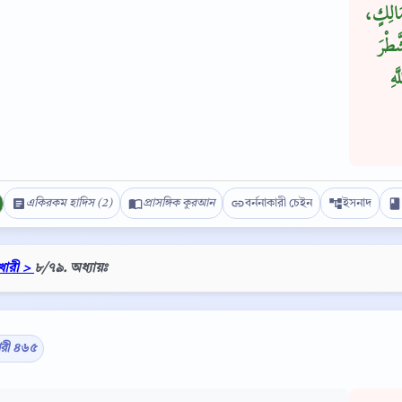
مَالِكٍ
َّطْرَ
هِ
একিরকম হাদিস (2)
প্রাসঙ্গিক কুরআন
বর্ননাকারী চেইন
ইসনাদ
খারী >
৮/৭৯. অধ্যায়ঃ
Copy
ারী ৪৬৫