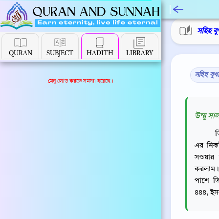
সহিহ বু
QURAN
SUBJECT
HADITH
LIBRARY
সহিহ বুখ
মেনু লোড করতে সমস্যা হয়েছে।
উম্মু সা
ত
এর নিক
সওয়ার 
করলাম। আ
পাশে ত
৪৪৪, ইস