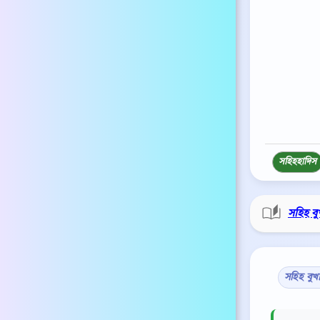
সহিহ
হাদিস
সহিহ বু
সহিহ বুখ