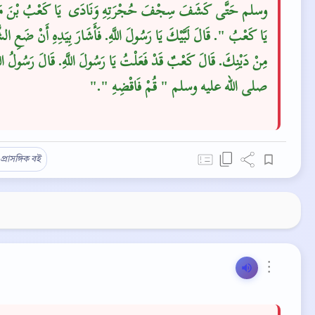
وسلم حَتَّى كَشَفَ سِجْفَ حُجْرَتِهِ وَنَادَى ‏‏ يَا كَعْبُ بْنَ ،
يَا كَعْبُ ‏"‏‏.‏ قَالَ لَبَّيْكَ يَا رَسُولَ اللَّهِ‏.‏ فَأَشَارَ بِيَدِهِ أَنْ ضَعِ الش
مِنْ دَيْنِكَ‏.‏ قَالَ كَعْبٌ قَدْ فَعَلْتُ يَا رَسُولَ اللَّهِ‏.‏ قَالَ رَسُولُ اللَّ
صلى الله عليه وسلم ‏"‏ قُمْ فَاقْضِهِ ‏"‏‏.‏"
প্রাসঙ্গিক বই
⋮