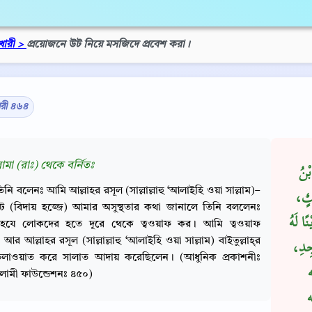
খারী >
প্রয়োজনে উট নিয়ে মসজিদে প্রবেশ করা।
ারী ৪৬৪
লামা (রাঃ) থেকে বর্নিতঃ
ْنُ
িনি বলেনঃ আমি আল্লাহর রসূল (সাল্লাল্লাহু ‘আলাইহি ওয়া সাল্লাম)–
لِكٍ
ট (বিদায় হজ্জে) আমার অসুস্থতার কথা জানালে তিনি বললেনঃ
ًا لَهُ
হযে লোকদের হতে দূরে থেকে ত্বওয়াফ কর। আমি ত্বওয়াফ
র আল্লাহর রসূল (সাল্লাল্লাহু ‘আলাইহি ওয়া সাল্লাম) বাইতুল্লাহ্‌র
جِدِ
িলাওয়াত করে সালাত আদায় করেছিলেন। (আধুনিক প্রকাশনীঃ
ه
লামী ফাউন্ডেশনঃ ৪৫০)
ه