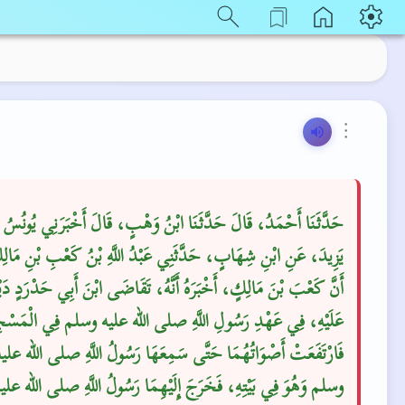
⋮
حَدَّثَنَا أَحْمَدُ، قَالَ حَدَّثَنَا ابْنُ وَهْبٍ، قَالَ أَخْبَرَنِي يُونُسُ ب
يَزِيدَ، عَنِ ابْنِ شِهَابٍ، حَدَّثَنِي عَبْدُ اللَّهِ بْنُ كَعْبِ بْنِ مَا،
أَنَّ كَعْبَ بْنَ مَالِكٍ، أَخْبَرَهُ أَنَّهُ، تَقَاضَى ابْنَ أَبِي حَدْرَدٍ دَيْن
عَلَيْهِ، فِي عَهْدِ رَسُولِ اللَّهِ صلى الله عليه وسلم فِي الْمَسْ،
فَارْتَفَعَتْ أَصْوَاتُهُمَا حَتَّى سَمِعَهَا رَسُولُ اللَّهِ صلى الله علي
وسلم وَهُوَ فِي بَيْتِهِ، فَخَرَجَ إِلَيْهِمَا رَسُولُ اللَّهِ صلى الله علي