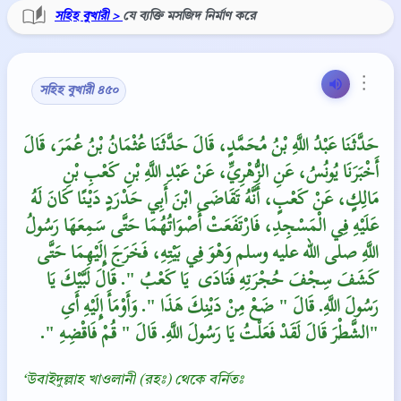
সহিহ বুখারী >
যে ব্যক্তি মসজিদ নির্মাণ করে
⋮
সহিহ বুখারী ৪৫০
حَدَّثَنَا عَبْدُ اللَّهِ بْنُ مُحَمَّدٍ، قَالَ حَدَّثَنَا عُثْمَانُ بْنُ عُمَرَ، قَالَ
أَخْبَرَنَا يُونُسُ، عَنِ الزُّهْرِيِّ، عَنْ عَبْدِ اللَّهِ بْنِ كَعْبِ بْنِ
مَالِكٍ، عَنْ كَعْبٍ، أَنَّهُ تَقَاضَى ابْنَ أَبِي حَدْرَدٍ دَيْنًا كَانَ لَهُ
عَلَيْهِ فِي الْمَسْجِدِ، فَارْتَفَعَتْ أَصْوَاتُهُمَا حَتَّى سَمِعَهَا رَسُولُ
اللَّهِ صلى الله عليه وسلم وَهْوَ فِي بَيْتِهِ، فَخَرَجَ إِلَيْهِمَا حَتَّى
كَشَفَ سِجْفَ حُجْرَتِهِ فَنَادَى ‏‏ يَا كَعْبُ ‏"‏‏.‏ قَالَ لَبَّيْكَ يَا
رَسُولَ اللَّهِ‏.‏ قَالَ ‏"‏ ضَعْ مِنْ دَيْنِكَ هَذَا ‏"‏‏.‏ وَأَوْمَأَ إِلَيْهِ أَىِ
الشَّطْرَ قَالَ لَقَدْ فَعَلْتُ يَا رَسُولَ اللَّهِ‏.‏ قَالَ ‏"‏ قُمْ فَاقْضِهِ ‏"‏‏.‏"
‘উবাইদুল্লাহ খাওলানী (রহঃ) থেকে বর্নিতঃ