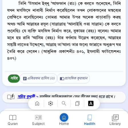
তিনি ‘উসমান ইব্‌নু ‘আফফান (রাঃ) কে বলতে শুনেছেন, তিনি
যখন মসজিদে নাবাবী নির্মাণ করেছিলেন তখন লোকজনের মন্তব্যের
প্রেক্ষিতে বলেছিলেনঃ তোমরা আমার উপর অনেক বাড়াবাড়ি করছ
অথচ আমি আল্লাহর রসূল (সাল্লাল্লাহু ‘আলাইহি ওয়া সাল্লাম) কে বলতে
শুনেছিঃ যে ব্যক্তি মসজিদ নির্মাণ করে, বুকায়র (রহঃ) বলেনঃ আমার
মনে হয় রাবি ‘আসিম (রহঃ) তাঁর বর্ণনায় ঊল্লেখ করেছেন, আল্লাহর
সন্তুষ্টি লাভের উদ্দেশ্যে, আল্লাহ তা’আলা তার জন্যে জান্নাতে অনুরূপ ঘর
তৈরি করে দেবেন। (আধুনিক প্রকাশনীঃ ৪৩১, ইসলামী ফাউন্ডেশনঃ
৪৩৭)
Copy
সহিহ
একিরকম হাদিস (0)
প্রাসঙ্গিক কুরআন
সহিহ বুখারী >
মসজিদ অতিক্রমকালে যেন তীরের ফলা ধরে রাখে।
⋮
সহিহ বুখারী ৪৫১
Quran
Subject
Hadith
Library
Home