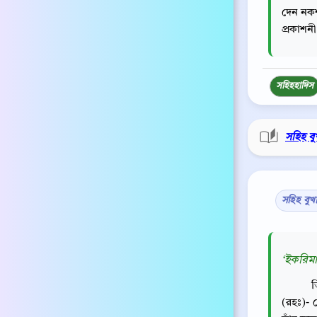
দেন নকশ
প্রকাশন
সহিহ
হাদিস
সহিহ বু
সহিহ বুখ
‘ইকরিমা
ত
(রহঃ)-