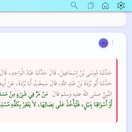
⋮
حَدَّثَنَا مُوسَى بْنُ إِسْمَاعِيلَ، قَالَ حَدَّثَنَا عَبْدُ الْوَاحِدِ، قَالَ
حَدَّثَنَا أَبُو بُرْدَةَ بْنُ عَبْدِ اللَّهِ، قَالَ سَمِعْتُ أَبَا بُرْدَةَ، عَنْ أَبِي
النَّبِيِّ صلى الله عليه وسلم قَالَ ‏
‏ مَنْ مَرَّ فِي شَىْءٍ مِنْ مَسَا
أَوْ أَسْوَاقِنَا بِنَبْلٍ، فَلْيَأْخُذْ عَلَى نِصَالِهَا، لاَ يَعْقِرْ بِكَفِّهِ مُسْل"