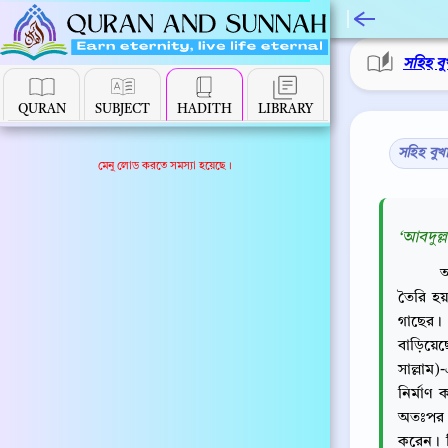
সহিহ বু
QURAN
SUBJECT
HADITH
LIBRARY
সহিহ বুখ
মেনু লোড করতে সমস্যা হয়েছে।
‘আবদুল্ল
আ
তৈরি হয়
গাছের।
বাড়িয়েছে
সাল্লাম
নির্মাণ
অতঃপর 
করেন। ত