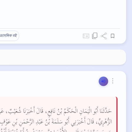
প্রাসঙ্গিক বই
⋮
حَدَّثَنَا أَبُو الْيَمَانِ الْحَكَمُ بْنُ نَافِعٍ، قَالَ أَخْبَرَنَا شُعَيْبٌ، عَ
الزُّهْرِيِّ، قَالَ أَخْبَرَنِي أَبُو سَلَمَةَ بْنُ عَبْدِ الرَّحْمَنِ بْنِ عَوْفٍ، 