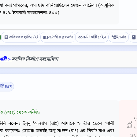
া করা পাথরের, আর ছাদ বানিয়েছিলেন সেগুন কাঠের। (আধুনিক
ীঃ ৪২৭, ইসলামী ফাউন্ডেশনঃ ৪৩৩)
একিরকম হাদিস (1)
প্রাসঙ্গিক কুরআন
বর্ননাকারী চেইন
ইসনাদ
খারী >
মসজিদ নির্মাণে সহযোগিতা
ারী ৪৪৭
Copy
হ (রহঃ) থেকে বর্নিতঃ
نِ
িনি বলেনঃ ইব্‌নু ‘আব্বাস (রাঃ) আমাকে ও তাঁর ছেলে ‘আলী
أَنَّهُ
 কে বললেনঃ তোমরা উভয়ই আবূ সা’ঈদ (রাঃ) এর নিকট যাও এবং