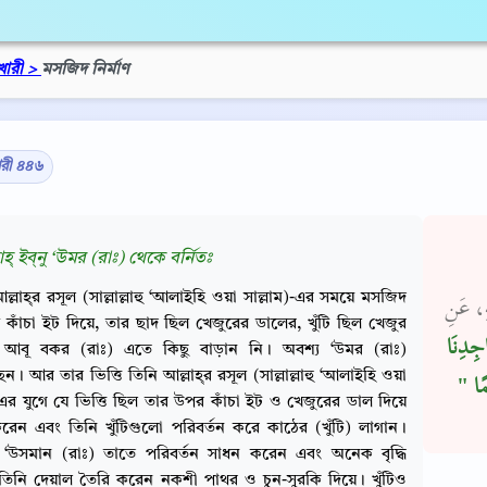
খারী >
মসজিদ নির্মাণ
ারী ৪৪৬
াহ্‌ ইব্‌নু ‘উমর (রাঃ) থেকে বর্নিতঃ
ল্লাহ্‌র রসূল (সাল্লাল্লাহু ‘আলাইহি ওয়া সাল্লাম)-এর সময়ে মসজিদ
هِ، عَنِ
 কাঁচা ইট দিয়ে, তার ছাদ ছিল খেজুরের ডালের, খুঁটি ছিল খেজুর
جِدِنَا
 আবূ বকর (রাঃ) এতে কিছু বাড়ান নি। অবশ্য ‘উমর (রাঃ)
ন। আর তার ভিত্তি তিনি আল্লাহ্‌র রসূল (সাল্লাল্লাহু ‘আলাইহি ওয়া
ِمًا ‏
)-এর যুগে যে ভিত্তি ছিল তার উপর কাঁচা ইট ও খেজুরের ডাল দিয়ে
 করেন এবং তিনি খুঁটিগুলো পরিবর্তন করে কাঠের (খুঁটি) লাগান।
‘উসমান (রাঃ) তাতে পরিবর্তন সাধন করেন এবং অনেক বৃদ্ধি
িনি দেয়াল তৈরি করেন নকশী পাথর ও চুন-সুরকি দিয়ে। খুঁটিও