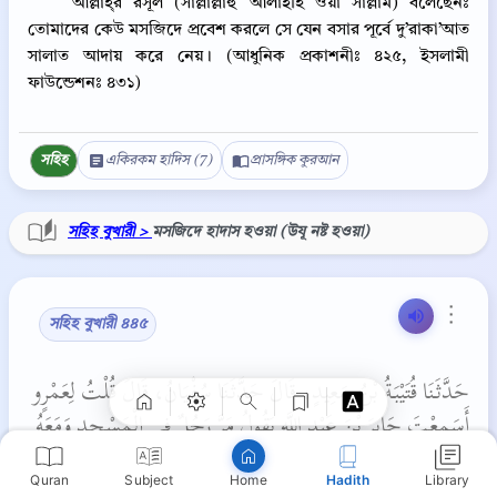
আল্লাহ্‌র রসূল (সাল্লাল্লাহু ‘আলাইহি ওয়া সাল্লাম) বলেছেনঃ
তোমাদের কেউ মসজিদে প্রবেশ করলে সে যেন বসার পূর্বে দু’রাকা’আত
সালাত আদায় করে নেয়। (আধুনিক প্রকাশনীঃ ৪২৫, ইসলামী
ফাউন্ডেশনঃ ৪৩১)
সহিহ
একিরকম হাদিস (7)
প্রাসঙ্গিক কুরআন
সহিহ বুখারী >
মসজিদে হাদাস হওয়া (উযূ নষ্ট হওয়া)
Copy
⋮
সহিহ বুখারী ৪৪৫
حَدَّثَنَا قُتَيْبَةُ بْنُ سَعِيدٍ، قَالَ حَدَّثَنَا سُفْيَانُ، قَالَ قُلْتُ لِعَمْرٍو
أَسَمِعْتَ جَابِرَ بْنَ عَبْدِ اللَّهِ يَقُولُ مَرَّ رَجُلٌ فِي الْمَسْجِدِ وَمَعَهُ
سِهَامٌ، فَقَالَ لَهُ رَسُولُ اللَّهِ صلى الله عليه وسلم ‏
‏ أَمْسِكْ
Quran
Subject
Hadith
Library
Home
بِنِصَالِهَا ‏"