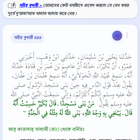
সহিহ বুখারী >
তোমাদের কেউ মসজিদে প্রবেশ করলে সে যেন বসার
পূর্বে দু’রাকা’আত সালাত আদায় করে নেয়।
⋮
সহিহ বুখারী ৪৪৪
حَدَّثَنَا يَحْيَى بْنُ سُلَيْمَانَ، حَدَّثَنِي ابْنُ وَهْبٍ، أَخْبَرَنِي
عَمْرٌو، أَنَّ بُكَيْرًا، حَدَّثَهُ أَنَّ عَاصِمَ بْنَ عُمَرَ بْنِ قَتَادَةَ حَدَّثَهُ
أَنَّهُ، سَمِعَ عُبَيْدَ اللَّهِ الْخَوْلاَنِيَّ، أَنَّهُ سَمِعَ عُثْمَانَ بْنَ عَفَّانَ،
يَقُولُ عِنْدَ قَوْلِ النَّاسِ فِيهِ حِينَ بَنَى مَسْجِدَ الرَّسُولِ صلى
الله عليه وسلم إِنَّكُمْ أَكْثَرْتُمْ، وَإِنِّي سَمِعْتُ النَّبِيَّ صلى الله
عليه وسلم يَقُولُ ‏
‏ مَنْ بَنَى مَسْجِدًا ـ قَالَ بُكَيْرٌ حَسِبْتُ أَنَّهُ
قَالَ ـ يَبْتَغِي بِهِ وَجْهَ اللَّهِ، بَنَى اللَّهُ لَهُ مِثْلَهُ فِي الْجَنَّةِ ‏"
আবূ কাতাদাহ্‌ সালামী (রাঃ) থেকে বর্নিতঃ