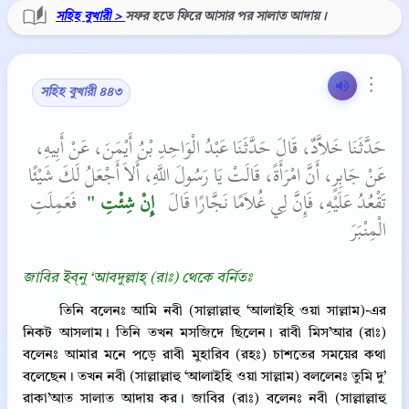
সহিহ বুখারী >
সফর হতে ফিরে আসার পর সালাত আদায়।
⋮
সহিহ বুখারী ৪৪৩
حَدَّثَنَا خَلاَّدٌ، قَالَ حَدَّثَنَا عَبْدُ الْوَاحِدِ بْنُ أَيْمَنَ، عَنْ أَبِيهِ،
عَنْ جَابِرٍ، أَنَّ امْرَأَةً، قَالَتْ يَا رَسُولَ اللَّهِ، أَلاَ أَجْعَلُ لَكَ شَيْئًا
تَقْعُدُ عَلَيْهِ، فَإِنَّ لِي غُلاَمًا نَجَّارًا قَالَ ‏
‏ إِنْ شِئْتِ ‏"
‏‏‏ فَعَمِلَتِ
الْمِنْبَرَ‏‏
জাবির ইব্‌নু ‘আবদুল্লাহ্‌ (রাঃ) থেকে বর্নিতঃ
তিনি বলেনঃ আমি নবী (সাল্লাল্লাহু ‘আলাইহি ওয়া সাল্লাম)-এর
নিকট আসলাম। তিনি তখন মসজিদে ছিলেন। রাবী মিস’আর (রাঃ)
বলেনঃ আমার মনে পড়ে রাবী মুহারিব (রহঃ) চাশতের সময়ের কথা
বলেছেন। তখন নবী (সাল্লাল্লাহু ‘আলাইহি ওয়া সাল্লাম) বললেনঃ তুমি দু’
রাকা’আত সালাত আদায় কর। জাবির (রাঃ) বলেনঃ নবী (সাল্লাল্লাহু