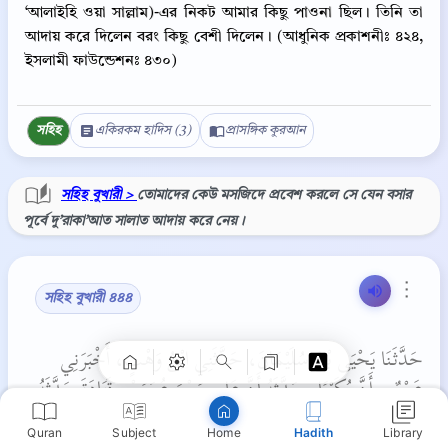
‘আলাইহি ওয়া সাল্লাম)-এর নিকট আমার কিছু পাওনা ছিল। তিনি তা
আদায় করে দিলেন বরং কিছু বেশী দিলেন। (আধুনিক প্রকাশনীঃ ৪২৪,
ইসলামী ফাউন্ডেশনঃ ৪৩০)
সহিহ
একিরকম হাদিস (3)
প্রাসঙ্গিক কুরআন
সহিহ বুখারী >
তোমাদের কেউ মসজিদে প্রবেশ করলে সে যেন বসার
পূর্বে দু’রাকা’আত সালাত আদায় করে নেয়।
Copy
⋮
সহিহ বুখারী ৪৪৪
حَدَّثَنَا يَحْيَى بْنُ سُلَيْمَانَ، حَدَّثَنِي ابْنُ وَهْبٍ، أَخْبَرَنِي
عَمْرٌو، أَنَّ بُكَيْرًا، حَدَّثَهُ أَنَّ عَاصِمَ بْنَ عُمَرَ بْنِ قَتَادَةَ حَدَّثَهُ
أَنَّهُ، سَمِعَ عُبَيْدَ اللَّهِ الْخَوْلاَنِيَّ، أَنَّهُ سَمِعَ عُثْمَانَ بْنَ عَفَّانَ،
Quran
Subject
Hadith
Library
Home