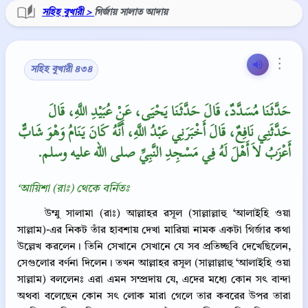
সহিহ বুখারী >
গির্জায় সালাত আদায়
⋮
সহিহ বুখারী ৪৩৪
حَدَّثَنَا مُسَدَّدٌ، قَالَ حَدَّثَنَا يَحْيَى، عَنْ عُبَيْدِ اللَّهِ، قَالَ
حَدَّثَنِي نَافِعٌ، قَالَ أَخْبَرَنِي عَبْدُ اللَّهِ، أَنَّهُ كَانَ يَنَامُ وَهْوَ شَابٌّ
أَعْزَبُ لاَ أَهْلَ لَهُ فِي مَسْجِدِ النَّبِيِّ صلى الله عليه وسلم‏.‏
‘আয়িশা (রাঃ) থেকে বর্নিতঃ
উম্মু সালামা (রাঃ) আল্লাহর রসূল (সাল্লাল্লাহু ‘আলাইহি ওয়া
সাল্লাম)-এর নিকট তাঁর হাবশায় দেখা মারিয়া নামক একটা গির্জার কথা
উল্লেখ করলেন। তিনি সেখানে সেখানে যে সব প্রতিচ্ছবি দেখেছিলেন,
সেগুলোর বর্ণনা দিলেন। তখন আল্লাহর রসূল (সাল্লাল্লাহু ‘আলাইহি ওয়া
সাল্লাম) বললেনঃ এরা এমন সম্প্রদায় যে, এদের মধ্যে কোন সৎ বান্দা
অথবা বলেছেন কোন সৎ লোক মারা গেলে তার কবরের উপর তারা