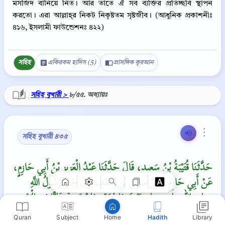
মসজিদ বানিয়ে নিত। আর তাতে ঐ সব ব্যক্তির প্রতিচ্ছবি স্থাপন
করতো। এরা আল্লাহ্‌র নিকট নিকৃষ্টতম সৃষ্টজীব। (আধুনিক প্রকাশনীঃ
৪১৬, ইসলামী ফাউন্ডেশনঃ ৪২২)
সহিহ
একিরকম হাদিস (5)
প্রাসঙ্গিক কুরআন
সহিহ বুখারী >
৮/৫৫. অধ্যায়ঃ
Copy
⋮
সহিহ বুখারী ৪৩৫
حَدَّثَنَا قُتَيْبَةُ بْنُ سَعِيدٍ، قَالَ حَدَّثَنَا عَبْدُ الْعَزِيزِ بْنُ أَبِي حَازِمٍ،
عَنْ أَبِي حَازِمٍ، عَنْ سَهْلِ بْنِ سَعْدٍ، قَالَ جَاءَ رَسُولُ اللَّهِ
صلى الله عليه وسلم بَيْتَ فَاطِمَةَ، فَلَمْ يَجِدْ عَلِيًّا فِي الْبَيْتِ
فَقَالَ ‏‏ أَيْنَ ابْنُ عَمِّكِ ‏"‏‏.‏ قَالَتْ كَانَ بَيْنِي وَبَيْنَهُ شَىْءٌ،
Quran
Subject
Hadith
Library
Home