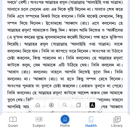
সবচে’ বেশী। অতঃপর আল্লাহর রসূল (সাল্লাল্লাহু ‘আলাইহি ওয়া সাল্লাম)
সালাতে চলে গেলেন এবং এর দিকে দৃষ্টি দিলেন না। সালাত শেষ করে
তিনি এসে সম্পদের নিকট গিয়ে বসলেন। তিনি যাকেই দেখলেন, কিছু
সম্পদ দিয়ে দিলেন। ইতোমধ্যে ‘আব্বাস (রাঃ) এসে বললেনঃ হে
আল্লাহর রসূল! আমাকেও কিছু দিন। কারণ আমি নিজের ও ‘আকীলের
(এ দু’জন বদরের যুদ্ধে মুসলমানদের কয়েদী ছিলেন) পক্ষ হতে মুক্তিপণ
দিয়েছি। আল্লাহর রসূল (সাল্লাল্লাহু ‘আলাইহি ওয়া সাল্লাম) তাকে
বললেনঃ নিয়ে যান। তিনি তা কাপড়ে ভরে নিলেন। অতঃপর তা উঠাতে
চেষ্টা করলেন, কিন্তু পারলেন না। তিনি বললেনঃ হে আল্লাহর রসূল!
কাউকে বলুন, যেন আমাকে এটি উঠিয়ে দেয়। তিনি বললেন না।
‘আবাস (রাঃ) বললেনঃ তাহলে আপনি নিজেই তুলে দিন। তিনি
Copy
বললেনঃ না। ‘আব্বাস (রাঃ) তা হতে কিছু সম্পদ রেখে দিলেন।
অতঃপর পুনরায় তা তুলতে চেষ্টা করলেন। (এবারও তুলতে না পেরে)
তিনি বললেনঃ হে আল্লাহর রসূল! কাউকে আদেশ করুন যেন আমাকে
তুলে দেয়। তিনি বললেনঃ না। অতঃপর ‘আব্বাস (রাঃ) বললেনঃ তাহলে
আপনিই আমাকে তুলে দিন। তিনি বললেনঃ না। অতঃপর ‘আব্বাস
(রাঃ) আরো কিছু সম্পদ নামিয়ে রাখলেন। এবার তিনি উঠতে পারলেন
এবং তা নিজের কাঁধে তুলে নিয়ে বেরিয়ে গেলেন। আল্লাহর রসূল
Quran
Subject
Hadith
Library
Home
(সাল্লাল্লাহু ‘আলাইহি ওয়া সাল্লাম) তাঁর এই লোভ দেখে এতই বিস্মিত