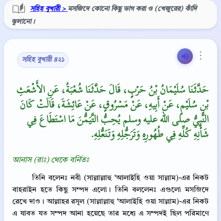
সহিহ বুখারী >
মসজিদে কোনো কিছু ভাগ করা ও (খেজুরের) কাঁদি
ঝুলানো।
⋮
সহিহ বুখারী ৪২১
حَدَّثَنَا سُلَيْمَانُ بْنُ حَرْبٍ، قَالَ حَدَّثَنَا شُعْبَةُ، عَنِ الأَشْعَثِ
بْنِ سُلَيْمٍ، عَنْ أَبِيهِ، عَنْ مَسْرُوقٍ، عَنْ عَائِشَةَ، قَالَتْ كَانَ
النَّبِيُّ صلى الله عليه وسلم يُحِبُّ التَّيَمُّنَ مَا اسْتَطَاعَ فِي
شَأْنِهِ كُلِّهِ فِي طُهُورِهِ وَتَرَجُّلِهِ وَتَنَعُّلِهِ‏.‏
আনাস (রাঃ) থেকে বর্নিতঃ
তিনি বলেনঃ নবী (সাল্লাল্লাহু ‘আলাইহি ওয়া সাল্লাম)-এর নিকট
বাহরাইন হতে কিছু সম্পদ এলো। তিনি বললেনঃ এগুলো মসজিদে
রেখে দাও। আল্লাহর রসূল (সাল্লাল্লাহু ‘আলাইহি ওয়া সাল্লাম)-এর নিকট
এ যাবত যত সম্পদ আনা হয়েছে তার মধ্যে এ সম্পদই ছিল পরিমাণে