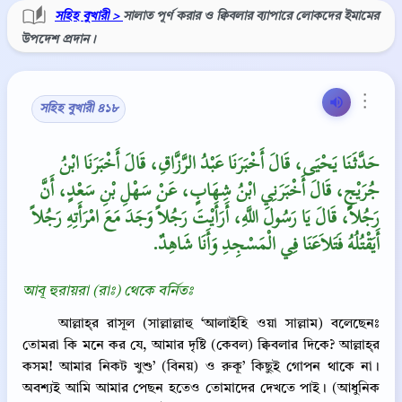
সহিহ বুখারী >
সালাত পূর্ণ করার ও ক্বিবলার ব্যাপারে লোকদের ইমামের
উপদেশ প্রদান।
⋮
সহিহ বুখারী ৪১৮
حَدَّثَنَا يَحْيَى، قَالَ أَخْبَرَنَا عَبْدُ الرَّزَّاقِ، قَالَ أَخْبَرَنَا ابْنُ
جُرَيْجٍ، قَالَ أَخْبَرَنِي ابْنُ شِهَابٍ، عَنْ سَهْلِ بْنِ سَعْدٍ، أَنَّ
رَجُلاً، قَالَ يَا رَسُولَ اللَّهِ، أَرَأَيْتَ رَجُلاً وَجَدَ مَعَ امْرَأَتِهِ رَجُلاً
أَيَقْتُلُهُ فَتَلاَعَنَا فِي الْمَسْجِدِ وَأَنَا شَاهِدٌ‏.‏
আবূ হুরায়রা (রাঃ) থেকে বর্নিতঃ
আল্লাহ্‌র রাসূল (সাল্লাল্লাহু ‘আলাইহি ওয়া সাল্লাম) বলেছেনঃ
তোমরা কি মনে কর যে, আমার দৃষ্টি (কেবল) ক্বিবলার দিকে? আল্লাহ্‌র
কসম! আমার নিকট খুশু’ (বিনয়) ও রুকূ’ কিছুই গোপন থাকে না।
অবশ্যই আমি আমার পেছন হতেও তোমাদের দেখতে পাই। (আধুনিক