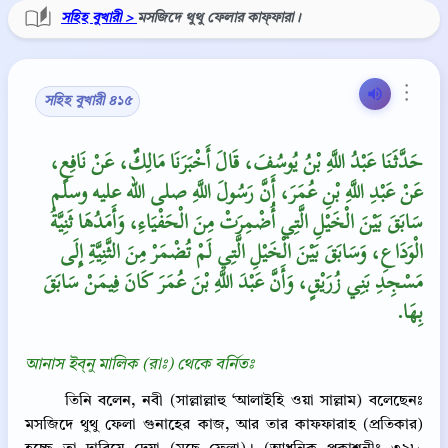
সহিহ বুখারী >
মসজিদে থুথু ফেলার কাফ্‌ফারা।
⋮
সহিহ বুখারী ৪১৫
حَدَّثَنَا عَبْدُ اللَّهِ بْنُ يُوسُفَ، قَالَ أَخْبَرَنَا مَالِكٌ، عَنْ نَافِعٍ،
عَنْ عَبْدِ اللَّهِ بْنِ عُمَرَ، أَنَّ رَسُولَ اللَّهِ صلى الله عليه وسلم
سَابَقَ بَيْنَ الْخَيْلِ الَّتِي أُضْمِرَتْ مِنَ الْحَفْيَاءِ، وَأَمَدُهَا ثَنِيَّةُ
الْوَدَاعِ، وَسَابَقَ بَيْنَ الْخَيْلِ الَّتِي لَمْ تُضْمَرْ مِنَ الثَّنِيَّةِ إِلَى
مَسْجِدِ بَنِي زُرَيْقٍ، وَأَنَّ عَبْدَ اللَّهِ بْنَ عُمَرَ كَانَ فِيمَنْ سَابَقَ
بِهَا‏.‏
আনাস ইব্‌নু মালিক (রাঃ) থেকে বর্নিতঃ
তিনি বলেন, নবী (সাল্লাল্লাহু ‘আলাইহি ওয়া সাল্লাম) বলেছেনঃ
মসজিদে থুথু ফেলা গুনাহের কাজ, আর তার কাফফারাহ (প্রতিকার)