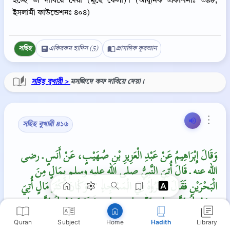
হচ্ছে তা দাবিয়ে দেয়া (মুছে ফেলা)। (আধুনিক প্রকাশনীঃ ৩৯৮,
ইসলামী ফাউন্ডেশনঃ ৪০৪)
সহিহ
একিরকম হাদিস (5)
প্রাসঙ্গিক কুরআন
সহিহ বুখারী >
মসজিদে কফ দাবিয়ে দেয়া।
⋮
সহিহ বুখারী ৪১৬
Copy
وَقَالَ إِبْرَاهِيمُ عَنْ عَبْدِ الْعَزِيزِ بْنِ صُهَيْبٍ، عَنْ أَنَسٍ ـ رضى
الله عنه ـ قَالَ أُتِيَ النَّبِيُّ صلى الله عليه وسلم بِمَالٍ مِنَ
الْبَحْرَيْنِ فَقَالَ ‏‏ انْثُرُوهُ فِي الْمَسْجِدِ ‏"‏‏.‏ وَكَانَ أَكْثَرَ مَالٍ أُتِيَ
بِهِ رَسُولُ اللَّهِ صلى الله عليه وسلم، فَخَرَجَ رَسُولُ اللَّهِ صلى
الله عليه وسلم إِلَى الصَّلاَةِ، وَلَمْ يَلْتَفِتْ إِلَيْهِ، فَلَمَّا قَضَى
Quran
Subject
Hadith
Library
Home