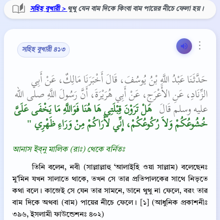
সহিহ বুখারী >
থুথু যেন বাম দিকে কিংবা বাম পায়ের নীচে ফেলা হয়।
⋮
সহিহ বুখারী ৪১৩
حَدَّثَنَا عَبْدُ اللَّهِ بْنُ يُوسُفَ، قَالَ أَخْبَرَنَا مَالِكٌ، عَنْ أَبِي
الزِّنَادِ، عَنِ الأَعْرَجِ، عَنْ أَبِي هُرَيْرَةَ، أَنَّ رَسُولَ اللَّهِ صلى الله
عليه وسلم قَالَ ‏
‏ هَلْ تَرَوْنَ قِبْلَتِي هَا هُنَا فَوَاللَّهِ مَا يَخْفَى عَلَىَّ
خُشُوعُكُمْ وَلاَ رُكُوعُكُمْ، إِنِّي لأَرَاكُمْ مِنْ وَرَاءِ ظَهْرِي ‏"
আনাস ইব্‌নু মালিক (রাঃ) থেকে বর্নিতঃ
তিনি বলেন, নবী (সাল্লাল্লাহু ‘আলাইহি ওয়া সাল্লাম) বলেছেনঃ
মু’মিন যখন সালাতে থাকে, তখন সে তার প্রতিপালকের সাথে নিভৃতে
কথা বলে। কাজেই সে যেন তার সামনে, ডানে থুথু না ফেলে, বরং তার
বাম দিকে অথবা (বাম) পায়ের নীচে ফেলে। [১] (আধুনিক প্রকাশনীঃ
৩৯৬, ইসলামী ফাউন্ডেশনঃ ৪০২)