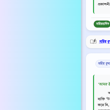
প্রকাশন
সহিহ
হাদিস
সহিহ বু
সহিহ বুখ
‘আমর ইব
আ
ব্যক্তি 
করে নি, 