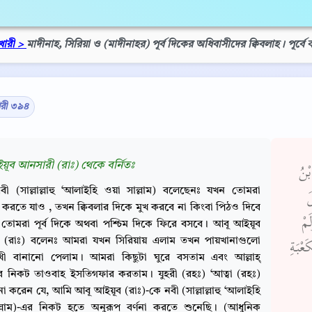
খারী >
মাদীনাহ, সিরিয়া ও (মাদীনাহর) পূর্ব দিকের অধিবাসীদের ক্বিবলাহ। পূর্বে 
ারী ৩৯৪
ূব আনসারী (রাঃ) থেকে বর্নিতঃ
بْنُ
বী (সাল্লাল্লাহু ‘আলাইহি ওয়া সাল্লাম) বলেছেনঃ যখন তোমরা
َ
 করতে যাও , তখন ক্বিবলার দিকে মুখ করবে না কিংবা পিঠও দিবে
مْ
 তোমরা পূর্ব দিকে অথবা পশ্চিম দিকে ফিরে বসবে। আবূ আইয়ূব
 (রাঃ) বলেনঃ আমরা যখন সিরিয়ায় এলাম তখন পায়খানাগুলো
عْبَةِ
মুখী বানানো পেলাম। আমরা কিছুটা ঘুরে বসতাম এবং আল্লাহ্‌
 নিকট তাওবাহ ইসতিগফার করতাম। যুহরী (রহঃ) ‘আত্বা (রহঃ)
র্ণনা করেন যে, আমি আবূ আইয়ূব (রাঃ)-কে নবী (সাল্লাল্লাহু ‘আলাইহি
ল্লাম)-এর নিকট হতে অনুরূপ বর্ণনা করতে শুনেছি। (আধুনিক