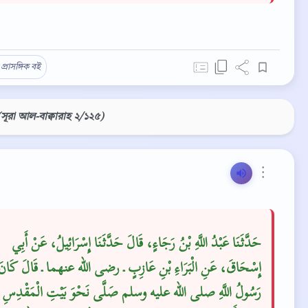
প্রাসঙ্গিক বই
(সূরা আল-বাক্বারাহ ২/১২৫)
⋮
حَدَّثَنَا عَبْدُ اللَّهِ بْنُ رَجَاءٍ، قَالَ حَدَّثَنَا إِسْرَائِيلُ، عَنْ أَبِي
إِسْحَاقَ، عَنِ الْبَرَاءِ بْنِ عَازِبٍ ـ رضى الله عنهما ـ قَالَ كَانَ
رَسُولُ اللَّهِ صلى الله عليه وسلم صَلَّى نَحْوَ بَيْتِ الْمَقْدِسِ سِ