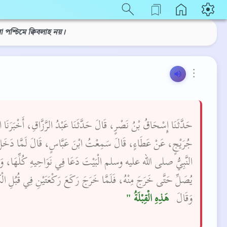
বা পশ্চিমে ক্বিবলাহ নয়।
⋮
حَدَّثَنَا إِسْحَاقُ بْنُ نَصْرٍ، قَالَ حَدَّثَنَا عَبْدُ الرَّزَّاقِ، أَخْبَرَنَا ا
جُرَيْجٍ، عَنْ عَطَاءٍ، قَالَ سَمِعْتُ ابْنَ عَبَّاسٍ، قَالَ لَمَّا دَخَل
النَّبِيُّ صلى الله عليه وسلم الْبَيْتَ دَعَا فِي نَوَاحِيهِ كُلِّهَا، وَلَ
يُصَلِّ حَتَّى خَرَجَ مِنْهُ، فَلَمَّا خَرَجَ رَكَعَ رَكْعَتَيْنِ فِي قُبُلِ الْكَ
وَقَالَ ‏
‏ هَذِهِ الْقِبْلَةُ ‏"