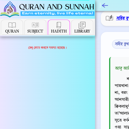
সহিহ বু
QURAN
SUBJECT
HADITH
LIBRARY
সহিহ বুখ
মেনু লোড করতে সমস্যা হয়েছে।
আবূ আইয়
ন
পায়খানা
না, বরং
আনসারী
ক্বিবলা
তা’আলার
সূত্রে ব
ওয়া সা