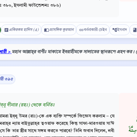
ীঃ ৩৮০, ইসলামী ফাউন্ডেশনঃ ৩৮৬)
একিরকম হাদিস (4)
প্রাসঙ্গিক কুরআন
বর্ননাকারী চেইন
ইসনাদ
খারী >
মহান আল্লাহ্‌র বাণীঃ মাকামে ইবরাহীমকে সালাতের স্থানরূপে গ্রহণ কর। 
ারী ৩৯৫
Copy
্‌নু দীনার (রহঃ) থেকে বর্নিতঃ
মরা ইব্‌নু উমর (রাঃ)-কে এক ব্যক্তি সম্পর্কে জিজ্ঞেস করলাম – যে
‘উমরাহ্‌র ন্যায় বাইতুল্লাহ্‌র ত্বওয়াফ করেছে কিন্তু সাফা-মারওয়ায় সা’ঈ
تَّةَ
সে কি তার স্ত্রীর সাথে সঙ্গম করতে পারবে? তিনি জবাব দিলেন, নবী