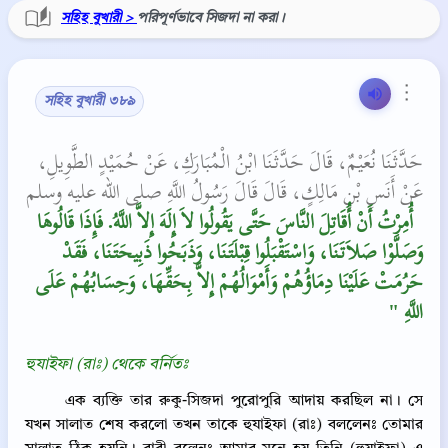
সহিহ বুখারী >
পরিপূর্ণভাবে সিজদা না করা।
⋮
সহিহ বুখারী ৩৮৯
حَدَّثَنَا نُعَيْمٌ، قَالَ حَدَّثَنَا ابْنُ الْمُبَارَكِ، عَنْ حُمَيْدٍ الطَّوِيلِ،
عَنْ أَنَسِ بْنِ مَالِكٍ، قَالَ قَالَ رَسُولُ اللَّهِ صلى الله عليه وسلم
‏ أُمِرْتُ أَنْ أُقَاتِلَ النَّاسَ حَتَّى يَقُولُوا لاَ إِلَهَ إِلاَّ اللَّهُ‏.‏ فَإِذَا قَالُوهَا
وَصَلَّوْا صَلاَتَنَا، وَاسْتَقْبَلُوا قِبْلَتَنَا، وَذَبَحُوا ذَبِيحَتَنَا، فَقَدْ
حَرُمَتْ عَلَيْنَا دِمَاؤُهُمْ وَأَمْوَالُهُمْ إِلاَّ بِحَقِّهَا، وَحِسَابُهُمْ عَلَى
اللَّهِ ‏"
হুযাইফা (রাঃ) থেকে বর্নিতঃ
এক ব্যক্তি তার রুকু-সিজদা পুরোপুরি আদায় করছিল না। সে
যখন সালাত শেষ করলো তখন তাকে হুযাইফা (রাঃ) বললেনঃ তোমার