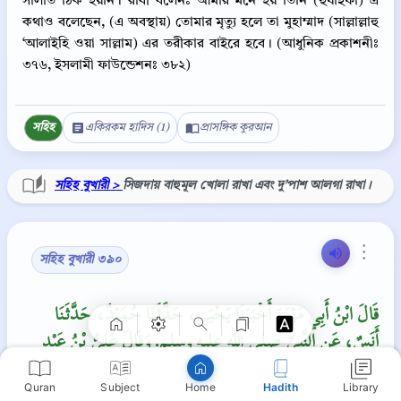
সালাত ঠিক হয়নি। রাবী বলেনঃ আমার মনে হয় তিনি (হুযাইফা) এ
কথাও বলেছেন, (এ অবস্থায়) তোমার মৃত্যু হলে তা মুহাম্মাদ (সাল্লাল্লাহু
‘আলাইহি ওয়া সাল্লাম) এর তরীকার বাইরে হবে। (আধুনিক প্রকাশনীঃ
৩৭৬, ইসলামী ফাউন্ডেশনঃ ৩৮২)
সহিহ
একিরকম হাদিস (1)
প্রাসঙ্গিক কুরআন
সহিহ বুখারী >
সিজদায় বাহুমূল খোলা রাখা এবং দু’পাশ আলগা রাখা।
Copy
⋮
সহিহ বুখারী ৩৯০
قَالَ ابْنُ أَبِي مَرْيَمَ أَخْبَرَنَا يَحْيَى، حَدَّثَنَا حُمَيْدٌ، حَدَّثَنَا
أَنَسٌ، عَنِ النَّبِيِّ صلى الله عليه وسلم‏.‏ وَقَالَ عَلِيُّ بْنُ عَبْدِ
اللَّهِ حَدَّثَنَا خَالِدُ بْنُ الْحَارِثِ قَالَ حَدَّثَنَا حُمَيْدٌ قَالَ سَأَلَ
Quran
Subject
Hadith
Library
Home
مَيْمُونُ بْنُ سِيَاهٍ أَنَسَ بْنَ مَالِكٍ قَالَ يَا أَبَا حَمْزَةَ، مَا يُحَرِّمُ دَمَ