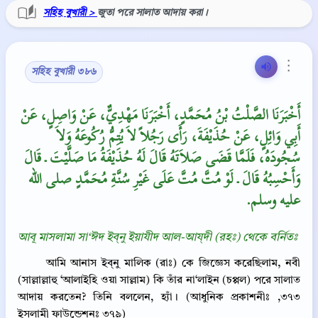
সহিহ বুখারী >
জুতা পরে সালাত আদায় করা।
⋮
সহিহ বুখারী ৩৮৬
أَخْبَرَنَا الصَّلْتُ بْنُ مُحَمَّدٍ، أَخْبَرَنَا مَهْدِيٌّ، عَنْ وَاصِلٍ، عَنْ
أَبِي وَائِلٍ، عَنْ حُذَيْفَةَ، رَأَى رَجُلاً لاَ يُتِمُّ رُكُوعَهُ وَلاَ
سُجُودَهُ، فَلَمَّا قَضَى صَلاَتَهُ قَالَ لَهُ حُذَيْفَةُ مَا صَلَّيْتَ ـ قَالَ
وَأَحْسِبُهُ قَالَ ـ لَوْ مُتَّ مُتَّ عَلَى غَيْرِ سُنَّةِ مُحَمَّدٍ صلى الله
عليه وسلم‏.‏
আবূ মাসলামা সা‘ঈদ ইব্‌নু ইয়াযীদ আল-আয্‌দী (রহঃ) থেকে বর্নিতঃ
আমি আনাস ইব্‌নু মালিক (রাঃ) কে জিজ্ঞেস করেছিলাম, নবী
(সাল্লাল্লাহু ‘আলাইহি ওয়া সাল্লাম) কি তাঁর না‘লাইন (চপ্পল) পরে সালাত
আদায় করতেন? তিনি বললেন, হ্যাঁ। (আধুনিক প্রকাশনীঃ ,৩৭৩
ইসলামী ফাউন্ডেশনঃ ৩৭৯)