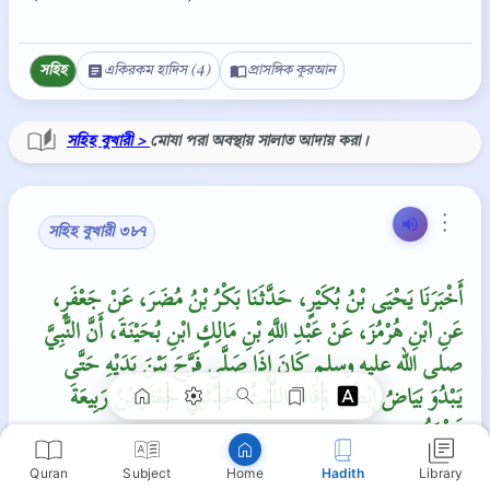
সহিহ
একিরকম হাদিস (4)
প্রাসঙ্গিক কুরআন
সহিহ বুখারী >
মোযা পরা অবস্থায় সালাত আদায় করা।
⋮
সহিহ বুখারী ৩৮৭
Copy
أَخْبَرَنَا يَحْيَى بْنُ بُكَيْرٍ، حَدَّثَنَا بَكْرُ بْنُ مُضَرَ، عَنْ جَعْفَرٍ،
عَنِ ابْنِ هُرْمُزَ، عَنْ عَبْدِ اللَّهِ بْنِ مَالِكٍ ابْنِ بُحَيْنَةَ، أَنَّ النَّبِيَّ
صلى الله عليه وسلم كَانَ إِذَا صَلَّى فَرَّجَ بَيْنَ يَدَيْهِ حَتَّى
يَبْدُوَ بَيَاضُ إِبْطَيْهِ‏.‏ وَقَالَ اللَّيْثُ حَدَّثَنِي جَعْفَرُ بْنُ رَبِيعَةَ
نَحْوَهُ‏.‏
Quran
Subject
Hadith
Library
Home
হাম্মাম ইব্‌নু হারিস (রহঃ) থেকে বর্নিতঃ