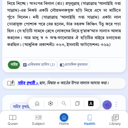
নিয়ে নিচ্ছে। অতঃপর বিলাল (রাঃ) রসূলুল্লাহ্‌ (সাল্লাল্লাহু ‘আলাইহি ওয়া
সাল্লাম)-এর নিকট একটি লৌহফলকযুক্ত ছড়ি নিয়ে এসে তা মাটিতে
পুঁতে দিলেন। নবী (সাল্লাল্লাহু ‘আলাইহি ওয়া সাল্লাম) একটা লাল
ডোরাযুক্ত পোশাক পরে বের হলেন, তাঁর তহবন্দ কিঞ্চিৎ উঁচু করে পড়া
ছিল। সে ছড়িটি সামনে রেখে লোকদের নিয়ে দু’রাক’আত সালাত আদায়
করলেন। আর মানু ষ ও জন্ত-জানোয়ার ঐ ছড়িটির বাইরে চলাফেরা
করছিল। (আধুনিক প্রকাশনীঃ ৩৬৩, ইসলামী ফাউন্ডেশনঃ ৩৬৯)
সহিহ
একিরকম হাদিস (3)
প্রাসঙ্গিক কুরআন
Copy
সহিহ বুখারী >
ছাদ, মিম্বার ও কাঠের উপর সালাত আদায় করা।
⋮
সহিহ বুখারী ৩৭৭
حَدَّثَنَا عَبْدُ اللَّهِ، قَالَ أَخْبَرَنَا مَالِكٌ، عَنْ إِسْحَاقَ بْنِ عَبْدِ اللَّهِ
Quran
Subject
Hadith
Library
Home