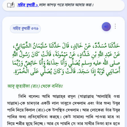
সহিহ বুখারী >
লাল কাপড় পরে সালাত আদায় করা।
⋮
সহিহ বুখারী ৩৭৬
حَدَّثَنَا مُسَدَّدٌ، عَنْ خَالِدٍ، قَالَ حَدَّثَنَا سُلَيْمَانُ الشَّيْبَانِيُّ،
عَنْ عَبْدِ اللَّهِ بْنِ شَدَّادٍ، عَنْ مَيْمُونَةَ، قَالَتْ كَانَ رَسُولُ اللَّهِ
صلى الله عليه وسلم يُصَلِّي وَأَنَا حِذَاءَهُ وَأَنَا حَائِضٌ وَرُبَّمَا
أَصَابَنِي ثَوْبُهُ إِذَا سَجَدَ‏.‏ قَالَتْ وَكَانَ يُصَلِّي عَلَى الْخُمْرَةِ‏.‏
আবূ জুহাইফা (রাঃ) থেকে বর্নিতঃ
তিনি বলেনঃ আমি আল্লাহ্‌র রসূল (সাল্লাল্লাহু ‘আলাইহি ওয়া
সাল্লাম)-কে চামড়ার একটি লাল তাবুতে দেখলাম এবং তাঁর জন্য উযুর
পানি নিয়ে বিলাল (রাঃ)-কে উপস্থিত দেখলাম। আর লোকেরা তাঁর উযুর
পানির জন্য প্রতিযোগিতা করছে। কেউ সামান্য পানি পাওয়া মাত্র তা
দিয়ে শরীর মুছে নিচ্ছে। আর যে পায়নি সে তার সাথীর ভিজা হাত হতে