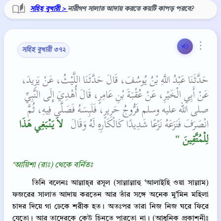
সহিহ বুখারী >
নারীগণ সালাত আদায় করতে কয়টি কাপড় পরবে?
⋮
সহিহ বুখারী ৩৭২
حَدَّثَنَا عَبْدُ اللَّهِ بْنُ يُوسُفَ، قَالَ حَدَّثَنَا اللَّيْثُ، عَنْ يَزِيدَ،
عَنْ أَبِي الْخَيْرِ، عَنْ عُقْبَةَ بْنِ عَامِرٍ، قَالَ أُهْدِيَ إِلَى النَّبِيِّ
صلى الله عليه وسلم فَرُّوجُ حَرِيرٍ، فَلَبِسَهُ فَصَلَّى فِيهِ، ثُمَّ
انْصَرَفَ فَنَزَعَهُ نَزْعًا شَدِيدًا كَالْكَارِهِ لَهُ وَقَالَ ‏
‏ لاَ يَنْبَغِي هَذَا
لِلْمُتَّقِينَ ‏"
‘আয়িশা (রাঃ) থেকে বর্নিতঃ
তিনি বলেনঃ আল্লাহ্‌র রসূল (সাল্লাল্লাহু ‘আলাইহি ওয়া সাল্লাম)
ফজরের সালাত আদায় করতেন আর তাঁর সঙ্গে অনেক মু’মিন মহিলা
চাদর দিয়ে গা ঢেকে শরীক হত। অতঃপর তারা নিজ নিজ ঘরে ফিরে
যেতো। আর তাদেরকে কেউ চিনতে পারতো না। (আধুনিক প্রকাশনীঃ