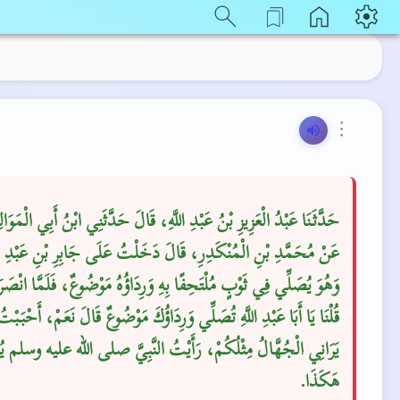
⋮
حَدَّثَنَا عَبْدُ الْعَزِيزِ بْنُ عَبْدِ اللَّهِ، قَالَ حَدَّثَنِي ابْنُ أَبِي الْمَوَ
عَنْ مُحَمَّدِ بْنِ الْمُنْكَدِرِ، قَالَ دَخَلْتُ عَلَى جَابِرِ بْنِ عَبْدِ اللّ
وَهُوَ يُصَلِّي فِي ثَوْبٍ مُلْتَحِفًا بِهِ وَرِدَاؤُهُ مَوْضُوعٌ، فَلَمَّا انْصَ
قُلْنَا يَا أَبَا عَبْدِ اللَّهِ تُصَلِّي وَرِدَاؤُكَ مَوْضُوعٌ قَالَ نَعَمْ، أَحْبَبْتُ
يَرَانِي الْجُهَّالُ مِثْلُكُمْ، رَأَيْتُ النَّبِيَّ صلى الله عليه وسلم ي
هَكَذَا‏.‏