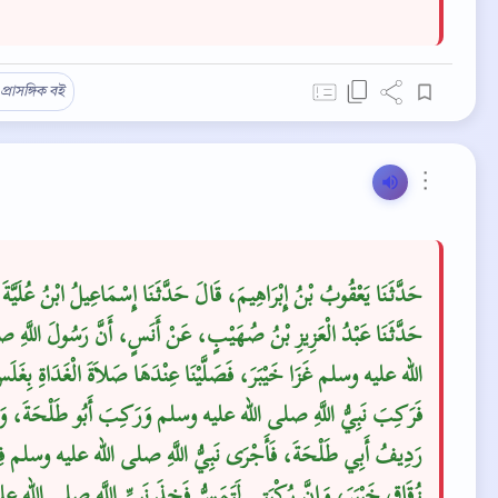
প্রাসঙ্গিক বই
⋮
حَدَّثَنَا يَعْقُوبُ بْنُ إِبْرَاهِيمَ، قَالَ حَدَّثَنَا إِسْمَاعِيلُ ابْنُ عُلَيَّةَ
حَدَّثَنَا عَبْدُ الْعَزِيزِ بْنُ صُهَيْبٍ، عَنْ أَنَسٍ، أَنَّ رَسُولَ اللَّهِ
الله عليه وسلم غَزَا خَيْبَرَ، فَصَلَّيْنَا عِنْدَهَا صَلاَةَ الْغَدَاةِ بِغَلَ
فَرَكِبَ نَبِيُّ اللَّهِ صلى الله عليه وسلم وَرَكِبَ أَبُو طَلْحَةَ، وَأَ
رَدِيفُ أَبِي طَلْحَةَ، فَأَجْرَى نَبِيُّ اللَّهِ صلى الله عليه وسلم ف
زُقَاقِ خَيْبَرَ، وَإِنَّ رُكْبَتِي لَتَمَسُّ فَخِذَ نَبِيِّ اللَّهِ صلى الله عل