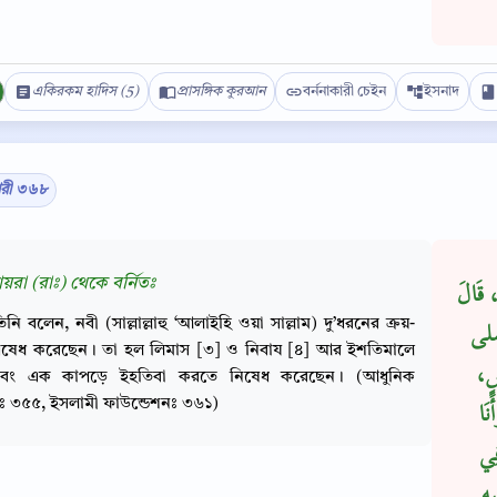
একিরকম হাদিস (5)
প্রাসঙ্গিক কুরআন
বর্ননাকারী চেইন
ইসনাদ
ারী ৩৬৮
ায়রা (রাঃ) থেকে বর্নিতঃ
، قَالَ
িনি বলেন, নবী (সাল্লাল্লাহু ‘আলাইহি ওয়া সাল্লাম) দু’ধরনের ক্রয়-
 صلى
নিষেধ করেছেন। তা হল লিমাস [৩] ও নিবায [৪] আর ইশতিমালে
سٍ،
 এবং এক কাপড়ে ইহতিবা করতে নিষেধ করেছেন। (আধুনিক
Copy
ীঃ ৩৫৫, ইসলামী ফাউন্ডেশনঃ ৩৬১)
نَا
ِي
يه