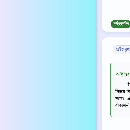
সহিহ
হাদিস
সহিহ বুখ
আবূ হুর
ত
বিক্রয় 
সাম্মা
প্রকাশন