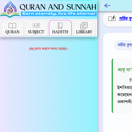
সহিহ বু
QURAN
SUBJECT
HADITH
LIBRARY
সহিহ বুখ
মেনু লোড করতে সমস্যা হয়েছে।
আবূ সা’
ত
ইশতিমা
করেছেন
প্রকাশন