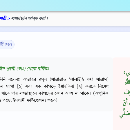
খারী >
লজ্জাস্থান আবৃত করা।
ারী ৩৬৭
ঈদ খুদরী (রাঃ) থেকে বর্নিতঃ
الِي،
িনি বলেনঃ আল্লাহর রসূল (সাল্লাল্লাহু ‘আলাইহি ওয়া সাল্লাম)
َهِ
লে সাম্মা [১] এবং এক কাপড়ে ইয়াহতিবা [২] করতে নিষেধ
رَفَ
 যাতে তার লজ্জাস্থানে কাপড়ের কোন অংশ না থাকে। (আধুনিক
ীঃ ৩৫৪, ইসলামী ফাউন্ডেশনঃ ৩৬০)
 أَنْ
ُصَلِّي