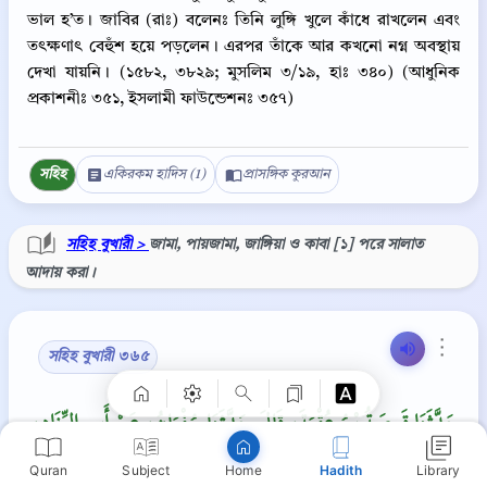
ভাল হ’ত। জাবির (রাঃ) বলেনঃ তিনি লুঙ্গি খুলে কাঁধে রাখলেন এবং
তৎক্ষণাৎ বেহুঁশ হয়ে পড়লেন। এরপর তাঁকে আর কখনো নগ্ন অবস্থায়
দেখা যায়নি। (১৫৮২, ৩৮২৯; মুসলিম ৩/১৯, হাঃ ৩৪০) (আধুনিক
প্রকাশনীঃ ৩৫১, ইসলামী ফাউন্ডেশনঃ ৩৫৭)
সহিহ
একিরকম হাদিস (1)
প্রাসঙ্গিক কুরআন
সহিহ বুখারী >
জামা, পায়জামা, জাঙ্গিয়া ও কাবা [১] পরে সালাত
আদায় করা।
Copy
⋮
সহিহ বুখারী ৩৬৫
حَدَّثَنَا قَبِيصَةُ بْنُ عُقْبَةَ، قَالَ حَدَّثَنَا سُفْيَانُ، عَنْ أَبِي الزِّنَادِ،
عَنِ الأَعْرَجِ، عَنْ أَبِي هُرَيْرَةَ، قَالَ نَهَى النَّبِيُّ صلى الله عليه
Quran
Subject
Hadith
Library
Home