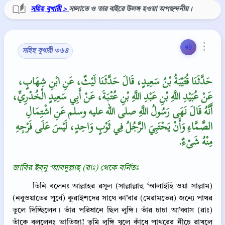
সহিহ বুখারী >
সালাতে ও তার বাইরে উলঙ্গ হওয়া অপছন্দনীয়।
⋮
সহিহ বুখারী ৩৬৪
حَدَّثَنَا قُتَيْبَةُ بْنُ سَعِيدٍ، قَالَ حَدَّثَنَا لَيْثٌ، عَنِ ابْنِ شِهَابٍ،
عَنْ عُبَيْدِ اللَّهِ بْنِ عَبْدِ اللَّهِ بْنِ عُتْبَةَ، عَنْ أَبِي سَعِيدٍ الْخُدْرِيِّ،
أَنَّهُ قَالَ نَهَى رَسُولُ اللَّهِ صلى الله عليه وسلم عَنِ اشْتِمَالِ
الصَّمَّاءِ وَأَنْ يَحْتَبِيَ الرَّجُلُ فِي ثَوْبٍ وَاحِدٍ، لَيْسَ عَلَى فَرْجِهِ
مِنْهُ شَىْءٌ‏.‏
জাবির ইব্‌নু ‘আবদুল্লাহ্‌ (রাঃ) থেকে বর্নিতঃ
তিনি বলেনঃ আল্লাহর রসূল (সাল্লাল্লাহু ‘আলাইহি ওয়া সাল্লাম)
(নবুওয়াতের পূর্বে) কুরাইশদের সাথে কা’বার (মেরামতের) জন্যে পাথর
তুলে দিচ্ছিলেন। তাঁর পরিধানে ছিল লুঙ্গি। তাঁর চাচা আ’ব্বাস (রাঃ)
তাঁকে বললেনঃ ভাতিজা! তুমি লুঙ্গি খুলে কাঁধে পাথরের নীচে রাখলে