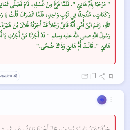
‏"‏ مَرْحَبًا بِأُمِّ هَانِئٍ ‏"‏‏.‏ فَلَمَّا فَرَغَ مِنْ غُسْلِهِ، قَامَ فَصَلَّى ثَمَانِ
رَكَعَاتٍ، مُلْتَحِفًا فِي ثَوْبٍ وَاحِدٍ، فَلَمَّا انْصَرَفَ قُلْتُ يَا رَ
اللَّهِ، زَعَمَ ابْنُ أُمِّي أَنَّهُ قَاتِلٌ رَجُلاً قَدْ أَجَرْتُهُ فُلاَنَ بْنَ هُبَيْرَةَ‏.
رَسُولُ اللَّهِ صلى الله عليه وسلم ‏"‏ قَدْ أَجَرْنَا مَنْ أَجَرْتِ يَا أُمّ
هَانِئٍ ‏"‏‏.‏ قَالَتْ أُمُّ هَانِئٍ وَذَاكَ ضُحًى‏.‏"
প্রাসঙ্গিক বই
⋮
حَدَّثَنَا عَبْدُ اللَّهِ بْنُ يُوسُفَ، قَالَ أَخْبَرَنَا مَالِكٌ، عَنِ ابْنِ،