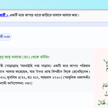
খারী >
একটি মাত্র কাপড় গায়ে জড়িয়ে সালাত আদায় করা।
ারী ৩৫৪
‌নু আবূ সালামা (রাঃ) থেকে বর্নিতঃ
نَسٍ
বী (সাল্লাল্লাহু ‘আলাইহি ওয়া সাল্লাম) একটি মাত্র কাপড় পরিধান
ِ
াত আদায় করেছেন, যার উভয় প্রান্ত বিপরীত দিকে রেখেছিলেন।
৫৬; মুসলিম ৪/৫২, হাঃ ৫১৭, আহমাদ ২৭৬০) (আধুনিক প্রকাশনীঃ
লামী ফাউন্ডেশনঃ ৩৪৭)
َامَ
ْتُ
.‏ فَقَالَ