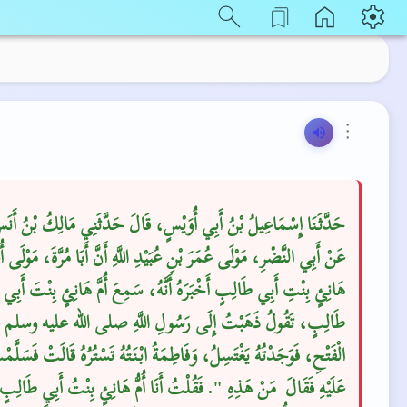
⋮
حَدَّثَنَا إِسْمَاعِيلُ بْنُ أَبِي أُوَيْسٍ، قَالَ حَدَّثَنِي مَالِكُ بْنُ أَ،
عَنْ أَبِي النَّضْرِ، مَوْلَى عُمَرَ بْنِ عُبَيْدِ اللَّهِ أَنَّ أَبَا مُرَّةَ، مَوْلَى أُمّ
هَانِئٍ بِنْتِ أَبِي طَالِبٍ أَخْبَرَهُ أَنَّهُ، سَمِعَ أُمَّ هَانِئٍ بِنْتَ أَبِي
طَالِبٍ، تَقُولُ ذَهَبْتُ إِلَى رَسُولِ اللَّهِ صلى الله عليه وسلم ع
الْفَتْحِ، فَوَجَدْتُهُ يَغْتَسِلُ، وَفَاطِمَةُ ابْنَتُهُ تَسْتُرُهُ قَالَتْ فَسَلَّم
عَلَيْهِ فَقَالَ ‏‏ مَنْ هَذِهِ ‏"‏‏.‏ فَقُلْتُ أَنَا أُمُّ هَانِئٍ بِنْتُ أَبِي طَالِبٍ‏