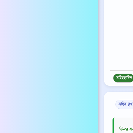
সহিহ
হাদিস
সহিহ বুখ
‘উমর ইব্