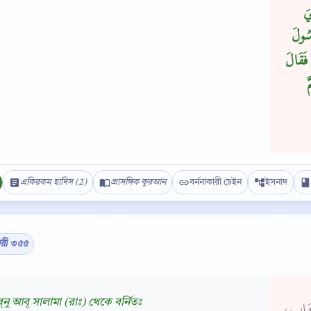
يَ
سُولَ
‏ فَقَالَ
َ
একিরকম হাদিস (2)
প্রাসঙ্গিক কুরআন
বর্ননাকারী চেইন
ইসনাদ
Copy
ারী ৩৫৫
‌নু আবূ সালামা (রাঃ) থেকে বর্নিতঃ
 شِهَابٍ