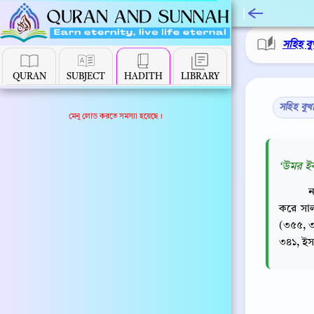
সহিহ বু
QURAN
SUBJECT
HADITH
LIBRARY
সহিহ বুখ
মেনু লোড করতে সমস্যা হয়েছে।
‘উমর ইব্
ন
করে সাল
(৩৫৫, ৩
৩৪১, ইস