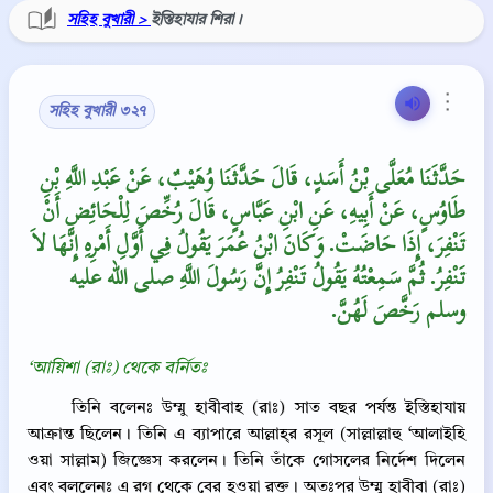
সহিহ বুখারী >
ইস্তিহাযার শিরা।
⋮
সহিহ বুখারী ৩২৭
حَدَّثَنَا مُعَلَّى بْنُ أَسَدٍ، قَالَ حَدَّثَنَا وُهَيْبٌ، عَنْ عَبْدِ اللَّهِ بْنِ
طَاوُسٍ، عَنْ أَبِيهِ، عَنِ ابْنِ عَبَّاسٍ، قَالَ رُخِّصَ لِلْحَائِضِ أَنْ
تَنْفِرَ، إِذَا حَاضَتْ‏.‏ وَكَانَ ابْنُ عُمَرَ يَقُولُ فِي أَوَّلِ أَمْرِهِ إِنَّهَا لاَ
تَنْفِرُ‏.‏ ثُمَّ سَمِعْتُهُ يَقُولُ تَنْفِرُ إِنَّ رَسُولَ اللَّهِ صلى الله عليه
وسلم رَخَّصَ لَهُنَّ‏.‏
‘আয়িশা (রাঃ) থেকে বর্নিতঃ
তিনি বলেনঃ উম্মু হাবীবাহ (রাঃ) সাত বছর পর্যন্ত ইস্তিহাযায়
আক্রান্ত ছিলেন। তিনি এ ব্যাপারে আল্লাহ্‌র রসূল (সাল্লাল্লাহু ‘আলাইহি
ওয়া সাল্লাম) জিজ্ঞেস করলেন। তিনি তাঁকে গোসলের নির্দেশ দিলেন
এবং বললেনঃ এ রগ থেকে বের হওয়া রক্ত। অতঃপর উম্মু হাবীবা (রাঃ)