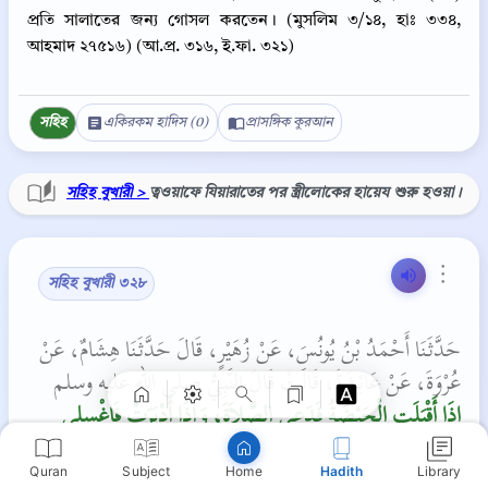
প্রতি সালাতের জন্য গোসল করতেন। (মুসলিম ৩/১৪, হাঃ ৩৩৪,
আহমাদ ২৭৫১৬) (আ.প্র. ৩১৬, ই.ফা. ৩২১)
সহিহ
একিরকম হাদিস (0)
প্রাসঙ্গিক কুরআন
সহিহ বুখারী >
ত্বওয়াফে যিয়ারাতের পর স্ত্রীলোকের হায়েয শুরু হওয়া।
⋮
Copy
সহিহ বুখারী ৩২৮
حَدَّثَنَا أَحْمَدُ بْنُ يُونُسَ، عَنْ زُهَيْرٍ، قَالَ حَدَّثَنَا هِشَامٌ، عَنْ
عُرْوَةَ، عَنْ عَائِشَةَ، قَالَتْ قَالَ النَّبِيُّ صلى الله عليه وسلم ‏
إِذَا أَقْبَلَتِ الْحَيْضَةُ فَدَعِي الصَّلاَةَ، وَإِذَا أَدْبَرَتْ فَاغْسِلِي
عَنْكِ الدَّمَ وَصَلِّي ‏"
Quran
Subject
Hadith
Library
Home