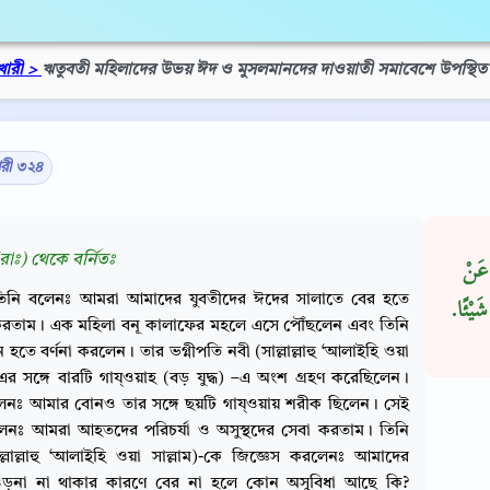
খারী >
ঋতুবতী মহিলাদের উভয় ঈদ ও মুসলমানদের দাওয়াতী সমাবেশে উপস্থিত 
ারী ৩২৪
রাঃ) থেকে বর্নিতঃ
 عَنْ
িনি বলেনঃ আমরা আমাদের যুবতীদের ঈদের সালাতে বের হতে
يْئًا‏.‏
করতাম। এক মহিলা বনূ কালাফের মহলে এসে পৌঁছলেন এবং তিনি
হতে বর্ণনা করলেন। তার ভগ্নীপতি নবী (সাল্লাল্লাহু ‘আলাইহি ওয়া
-এর সঙ্গে বারটি গায্‌ওয়াহ (বড় যুদ্ধ) –এ অংশ গ্রহণ করেছিলেন।
েনঃ আমার বোনও তার সঙ্গে ছয়টি গায্‌ওয়ায় শরীক ছিলেন। সেই
েনঃ আমরা আহতদের পরিচর্যা ও অসুস্থদের সেবা করতাম। তিনি
ল্লাল্লাহু ‘আলাইহি ওয়া সাল্লাম)-কে জিজ্ঞেস করলেনঃ আমাদের
ড়না না থাকার কারণে বের না হলে কোন অসুবিধা আছে কি?