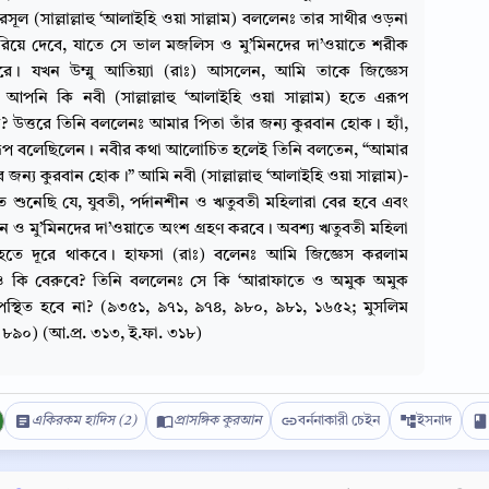
র রসূল (সাল্লাল্লাহু ‘আলাইহি ওয়া সাল্লাম) বললেনঃ তার সাথীর ওড়না
িয়ে দেবে, যাতে সে ভাল মজলিস ও মু’মিনদের দা’ওয়াতে শরীক
রে। যখন উম্মু আতিয়্যা (রাঃ) আসলেন, আমি তাকে জিজ্ঞেস
আপনি কি নবী (সাল্লাল্লাহু ‘আলাইহি ওয়া সাল্লাম) হতে এরূপ
? উত্তরে তিনি বললেনঃ আমার পিতা তাঁর জন্য কুরবান হোক। হ্যাঁ,
রূপ বলেছিলেন। নবীর কথা আলোচিত হলেই তিনি বলতেন, “আমার
 জন্য কুরবান হোক।” আমি নবী (সাল্লাল্লাহু ‘আলাইহি ওয়া সাল্লাম)-
 শুনেছি যে, যুবতী, পর্দানশীন ও ঋতুবতী মহিলারা বের হবে এবং
ানে ও মু’মিনদের দা’ওয়াতে অংশ গ্রহণ করবে। অবশ্য ঋতুবতী মহিলা
হতে দূরে থাকবে। হাফসা (রাঃ) বলেনঃ আমি জিজ্ঞেস করলাম
ও কি বেরুবে? তিনি বললেনঃ সে কি ‘আরাফাতে ও অমুক অমুক
উপস্থিত হবে না? (৯৩৫১, ৯৭১, ৯৭৪, ৯৮০, ৯৮১, ১৬৫২; মুসলিম
ঃ ৮৯০) (আ.প্র. ৩১৩, ই.ফা. ৩১৮)
Copy
একিরকম হাদিস (2)
প্রাসঙ্গিক কুরআন
বর্ননাকারী চেইন
ইসনাদ