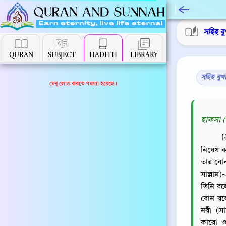
সহিহ বু
QURAN
SUBJECT
HADITH
LIBRARY
সহিহ বুখ
মেনু লোড করতে সমস্যা হয়েছে।
হাফসা (
ত
নিষেধ 
তার বোন 
সাল্লাম)
তিনি বল
বোন বল
নবী (সা
কারো ও