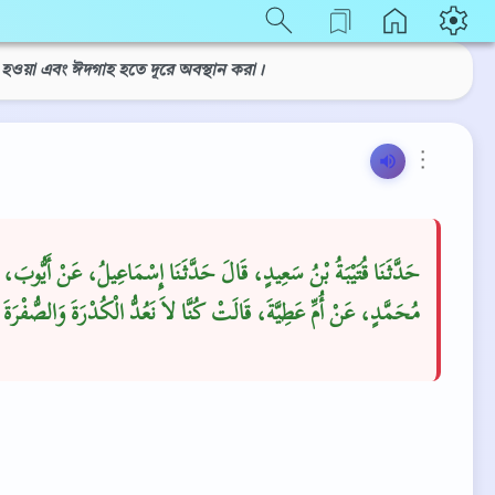
হওয়া এবং ঈদগাহ হতে দূরে অবস্থান করা।
⋮
حَدَّثَنَا قُتَيْبَةُ بْنُ سَعِيدٍ، قَالَ حَدَّثَنَا إِسْمَاعِيلُ، عَنْ أَيُّوبَ،
مُحَمَّدٍ، عَنْ أُمِّ عَطِيَّةَ، قَالَتْ كُنَّا لاَ نَعُدُّ الْكُدْرَةَ وَالصُّفْرَةَ شَ