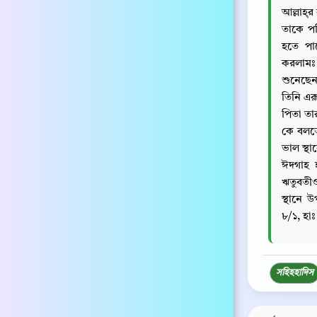
আল্লাহ্‌
তাকে পর
হতে পা
করলামঃ 
শুনেছেন
তিনি এ
পিতা তার
কে বলতে
ভাল স্থ
ঈদগাহ 
ঋতুবতী
স্থানে 
৮/১, হা
সহিহ
হাদিস