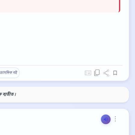
প্রাসঙ্গিক বই
ফ ব্যতীত।
⋮