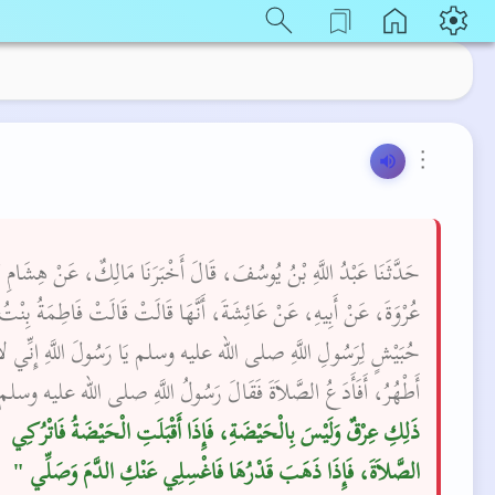
⋮
حَدَّثَنَا عَبْدُ اللَّهِ بْنُ يُوسُفَ، قَالَ أَخْبَرَنَا مَالِكٌ، عَنْ هِشَامِ ب
عُرْوَةَ، عَنْ أَبِيهِ، عَنْ عَائِشَةَ، أَنَّهَا قَالَتْ قَالَتْ فَاطِمَةُ بِنْتُ
حُبَيْشٍ لِرَسُولِ اللَّهِ صلى الله عليه وسلم يَا رَسُولَ اللَّهِ إِنِّي لا
أَطْهُرُ، أَفَأَدَعُ الصَّلاَةَ فَقَالَ رَسُولُ اللَّهِ صلى الله عليه وسلم 
ذَلِكِ عِرْقٌ وَلَيْسَ بِالْحَيْضَةِ، فَإِذَا أَقْبَلَتِ الْحَيْضَةُ فَاتْرُكِي
الصَّلاَةَ، فَإِذَا ذَهَبَ قَدْرُهَا فَاغْسِلِي عَنْكِ الدَّمَ وَصَلِّي ‏"