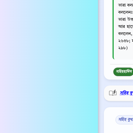
তারা বলল
বললেনঃ 
তারা উত্
আর হায়
বললেন, হ
২৬৫৮; ম
২৯৮)
সহিহ
হাদিস
সহিহ বু
সহিহ বুখ