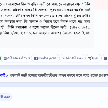
েনঃ আমাদের দ্বীন ও বুদ্ধির ত্রুটি কোথায়, হে আল্লাহ্‌র রসূল? তিনি
একজন মহিলার সাক্ষ্য কি একজন পুরুষের সাক্ষ্যের অর্ধেক নয়?
তর দিলেন, ‘হ্যাঁ’। তখন তিনি বললেনঃ এ হচ্ছে তাদের বুদ্ধির ত্রুটি।
েয অবস্থায় তারা কি সালাত ও সিয়াম হতে বিরত থাকে না? তারা
্যাঁ। তিনি বললেনঃ এ হচ্ছে তাদের দ্বীনের ত্রুটি। (১৪৬২, ১৯৫১,
ুসলিম ১/৩৪, হাঃ ৭৯, ৮০ আহমাদ ৫৪৪৩) (আ.প্র. ২৯৩, ই.ফা.
একিরকম হাদিস (1)
প্রাসঙ্গিক কুরআন
বর্ননাকারী চেইন
ইসনাদ
খারী >
ঋতুবতী নারী হজ্জের যাবতীয় বিধান পালন করবে তবে কাবা গৃহের ত্বওয়া
Copy
ারী ৩০৫