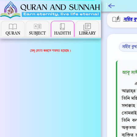
সহিহ বু
QURAN
SUBJECT
HADITH
LIBRARY
সহিহ বুখ
মেনু লোড করতে সমস্যা হয়েছে।
আবূ সাঈ
এ
আল্লাহ্‌
তিনি মহ
সদাক্বা
তোমরাই 
তিনি ব
অকৃতজ্ঞ 
ব্যক্তি