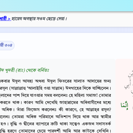
খারী >
হায়েয অবস্থায় সওম ছেড়ে দেয়া।
ারী ৩০৪
দ খুদরী (রাঃ) থেকে বর্নিতঃ
ْنِ
কবার ঈদুল আযহা অথবা ঈদুল ফিতরের সালাত আদায়ের জন্য
 أَبِي
র রসূল (সাল্লাল্লাহু ‘আলাইহি ওয়া সাল্লাম) ঈদগাহের দিকে যাচ্ছিলেন।
َ
িলাদের পাশ দিয়ে যাওয়ার সময় বললেনঃ হে মহিলা সমাজ! তোমার
হ করতে থাক। কারণ আমি দেখেছি জাহান্নামের অধিবাসীদের মধ্যে
‏
‏ إِنَّمَا
অধিক। তাঁরা জিজ্ঞেস করলেনঃ কী কারণে, হে আল্লাহ্‌র রসূল?
ললেনঃ তোমরা অধিক পরিমানে অভিশাপ দিয়ে থাক আর স্বামীর
হও। বুদ্ধি ও দ্বীনের ব্যাপারে ত্রুটি থাকা সত্ত্বেও একজন সদাসতর্ক
র বুদ্ধি হরণে তোমাদের চেয়ে পারদর্শী আমি আর কাউকে দেখিনি।